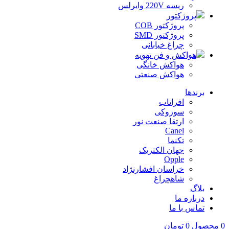
ریسه 220V وایرلس
پروژکتور
پروژکتور COB
پروژکتور SMD
چراغ خیابانی
هواکش و فن تهویه
هواکش خانگی
هواکش صنعتی
برندها
افراتاب
سوزوکی
ارتقا صنعت نور
Canel
تکنما
جهان الکتریک
Opple
خراسان افشارنژاد
شاهچراغ
بلاگ
درباره ما
تماس با ما
0
محصول
0
تومان