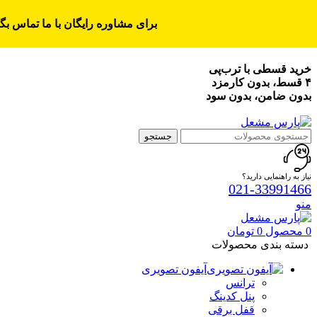
برای مشاوره رایگان با ما تماس بگی
خرید قسطی با ترب‌پی
۴ قسط، بدون کارمزد
بدون ضامن، بدون سود
جستجو
نیاز به راهنمایی دارید؟
021-33991466
منو
0
محصول
0
تومان
دسته بندی محصولات
آیفون تصویری
ترانس
پنل کدینگ
قفل برقی