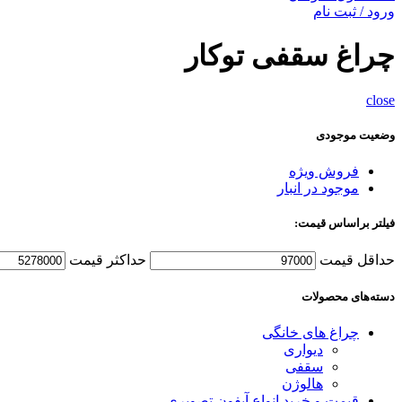
ورود / ثبت نام
چراغ سقفی توکار
close
وضعیت موجودی
فروش ویژه
موجود در انبار
فیلتر براساس قیمت:
حداقل قیمت
حداکثر قیمت
دسته‌های محصولات
چراغ های خانگی
دیواری
سقفی
هالوژن
قیمت و خرید انواع آیفون تصویری