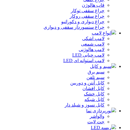
قاب هالوژن
چراغ سقفی توکار
چراغ سقفی روکار
چراغ دیواری و دکوراتیو
چراغ سنسوردار سقفی و دیواری
انواع لامپ
لامپ اشکی
لامپ شمعی
لامپ هالوژنی
لامپ حبابی LED
لامپ استوانه ای LED
سیم و کابل
سیم برق
سیم تلفن
کابل آنتن و دوربین
کابل افشان
کابل خشک
کابل شبکه
کابل نسوز و شیلد دار
نورپردازی نما
والواشر
جت لایت
ریسه LED