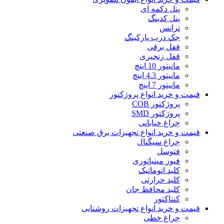
پنل دکمه‌ ای
پنل کدینگ
ترانس
جک درب پارکینگ
قفل برقی
قفل زنجیری
مانیتور 10 اینچ
مانیتور 4.3 اینچ
مانیتور 7 اینچ
قیمت و خرید انواع پروژکتور
پروژکتور COB
پروژکتور SMD
چراغ خیابانی
قیمت و خرید انواع تجهیزات برق صنعتی
چراغ سیگنال
فتوسل
فیوز مینیاتوری
کلید اتوماتیک
کلید حرارتی
کلید محافظ جان
کنتاکتور
قیمت و خرید انواع تجهیزات روشنایی
چراغ خطی