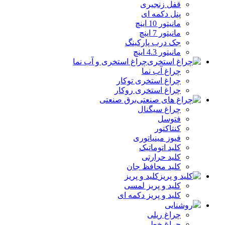
قفل زنجیری
پنل دکمه‌ ای
مانیتور 10 اینچ
مانیتور 7 اینچ
جک درب پارکینگ
مانیتور 4.3 اینچ
چراغ استخری و آب نما
چراغ آب نما
چراغ استخری توکار
چراغ استخری روکار
برق صنعتی
چراغ سیگنال
فتوسل
کنتاکتور
فیوز مینیاتوری
کلید اتوماتیک
کلید حرارتی
کلید محافظ جان
کلید و پریز
کلید و پریز لمسی
کلید و پریز دکمه‌ ای
روشنایی
چراغ ریلی
چراغ خطی