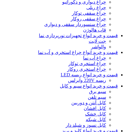
چراغ دیواری و دکوراتیو
چراغ ریلی
چراغ سقفی توکار
چراغ سقفی روکار
چراغ سنسوردار سقفی و دیواری
قاب هالوژن
قیمت و خرید انواع تجهیزات نورپردازی نما
جت لایت
والواشر
قیمت و خرید انواع چراغ استخری و آب نما
چراغ آب نما
چراغ استخری توکار
چراغ استخری روکار
قیمت و خرید انواع ریسه LED
ریسه 220V وایرلس
قیمت و خرید انواع سیم و کابل
سیم برق
سیم تلفن
کابل آنتن و دوربین
کابل افشان
کابل خشک
کابل شبکه
کابل نسوز و شیلد دار
قیمت و خرید انواع کلید و پریز