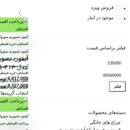
فروش ویژه
موجود در انبار
اقساطی
اقساطی
•
خرید قسطی 
فیلتر براساس قیمت:
آیفون تصو
اقساطی
•
خرید قسطی 
مدل sz-۴۱۳
اقساطی
•
خرید قسطی 
6,817,000
توم
8,327,000
توم
فیلتر
اقساطی
•
خرید قسطی 
انتخاب گزینه‌ها
اقساطی
دسته‌های محصولات
چراغ های خانگی
پرداخت اقساطی
•
خرید
قیمت و خرید انواع آیفون تصویری