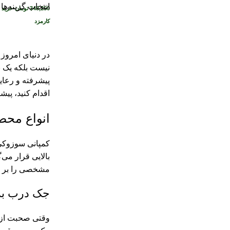
انتخاب گزینه‌ها
348,250
تومان
•
خرید 
کارمزد
در دنیای امروز 
نیست بلکه یک ن
پیشرفته و رعای
اقدام کنید، پیشن
انواع محص
کمپانی سوزوکی 
بالایی قرار می
مشخصی را بر عه
جک درب ب
وقتی صحبت از ب