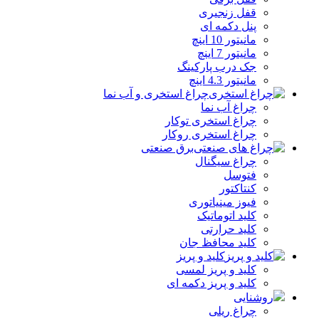
قفل زنجیری
پنل دکمه‌ ای
مانیتور 10 اینچ
مانیتور 7 اینچ
جک درب پارکینگ
مانیتور 4.3 اینچ
چراغ استخری و آب نما
چراغ آب نما
چراغ استخری توکار
چراغ استخری روکار
برق صنعتی
چراغ سیگنال
فتوسل
کنتاکتور
فیوز مینیاتوری
کلید اتوماتیک
کلید حرارتی
کلید محافظ جان
کلید و پریز
کلید و پریز لمسی
کلید و پریز دکمه‌ ای
روشنایی
چراغ ریلی