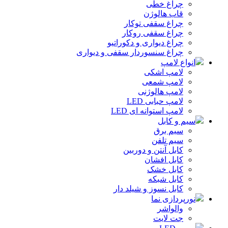
چراغ خطی
قاب هالوژن
چراغ سقفی توکار
چراغ سقفی روکار
چراغ دیواری و دکوراتیو
چراغ سنسوردار سقفی و دیواری
انواع لامپ
لامپ اشکی
لامپ شمعی
لامپ هالوژنی
لامپ حبابی LED
لامپ استوانه ای LED
سیم و کابل
سیم برق
سیم تلفن
کابل آنتن و دوربین
کابل افشان
کابل خشک
کابل شبکه
کابل نسوز و شیلد دار
نورپردازی نما
والواشر
جت لایت