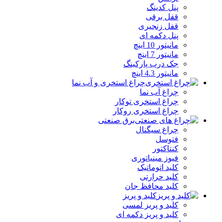
پنل کدینگ
قفل برقی
قفل زنجیری
پنل دکمه‌ ای
مانیتور 10 اینچ
مانیتور 7 اینچ
جک درب پارکینگ
مانیتور 4.3 اینچ
چراغ استخری و آب نما
چراغ آب نما
چراغ استخری توکار
چراغ استخری روکار
برق صنعتی
چراغ سیگنال
فتوسل
کنتاکتور
فیوز مینیاتوری
کلید اتوماتیک
کلید حرارتی
کلید محافظ جان
کلید و پریز
کلید و پریز لمسی
کلید و پریز دکمه‌ ای