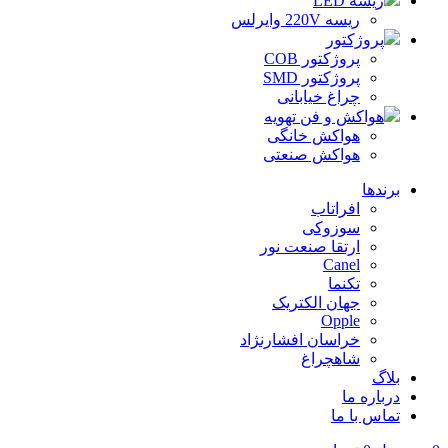
ریسه LED
ریسه 220V وایرلس
پروژکتور
پروژکتور COB
پروژکتور SMD
چراغ خیابانی
هواکش و فن تهویه
هواکش خانگی
هواکش صنعتی
برندها
افراتاب
سوزوکی
ارتقا صنعت نور
Canel
تکنما
جهان الکتریک
Opple
خراسان افشارنژاد
شاهچراغ
بلاگ
درباره ما
تماس با ما