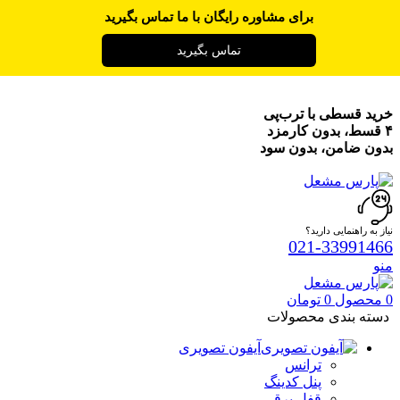
برای مشاوره رایگان با ما تماس بگیرید
تماس بگیرید
خرید قسطی با ترب‌پی
۴ قسط، بدون کارمزد
بدون ضامن، بدون سود
نیاز به راهنمایی دارید؟
021-33991466
منو
0
محصول
0
تومان
دسته بندی محصولات
آیفون تصویری
ترانس
پنل کدینگ
قفل برقی