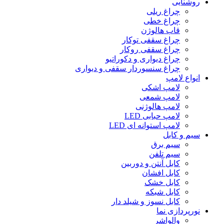
روشنایی
چراغ ریلی
چراغ خطی
قاب هالوژن
چراغ سقفی توکار
چراغ سقفی روکار
چراغ دیواری و دکوراتیو
چراغ سنسوردار سقفی و دیواری
انواع لامپ
لامپ اشکی
لامپ شمعی
لامپ هالوژنی
لامپ حبابی LED
لامپ استوانه ای LED
سیم و کابل
سیم برق
سیم تلفن
کابل آنتن و دوربین
کابل افشان
کابل خشک
کابل شبکه
کابل نسوز و شیلد دار
نورپردازی نما
والواشر