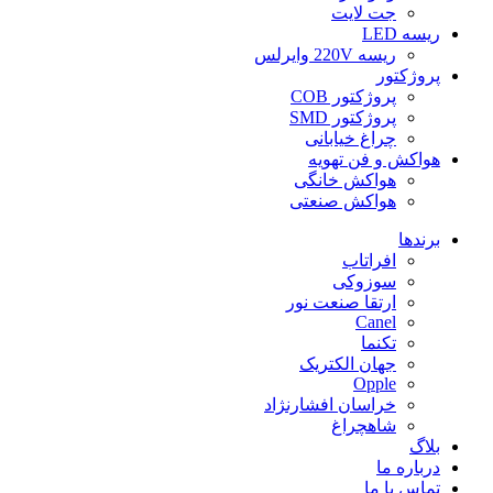
جت لایت
ریسه LED
ریسه 220V وایرلس
پروژکتور
پروژکتور COB
پروژکتور SMD
چراغ خیابانی
هواکش و فن تهویه
هواکش خانگی
هواکش صنعتی
برندها
افراتاب
سوزوکی
ارتقا صنعت نور
Canel
تکنما
جهان الکتریک
Opple
خراسان افشارنژاد
شاهچراغ
بلاگ
درباره ما
تماس با ما