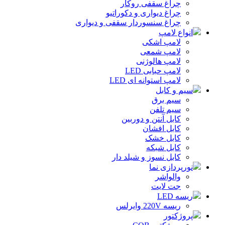
چراغ سقفی روکار
چراغ دیواری و دکوراتیو
چراغ سنسوردار سقفی و دیواری
انواع لامپ
لامپ اشکی
لامپ شمعی
لامپ هالوژنی
لامپ حبابی LED
لامپ استوانه ای LED
سیم و کابل
سیم برق
سیم تلفن
کابل آنتن و دوربین
کابل افشان
کابل خشک
کابل شبکه
کابل نسوز و شیلد دار
نورپردازی نما
والواشر
جت لایت
ریسه LED
ریسه 220V وایرلس
پروژکتور