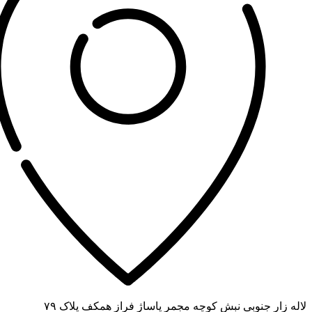
لاله زار جنوبی نبش کوچه مجمر پاساژ فراز همکف پلاک ۷۹