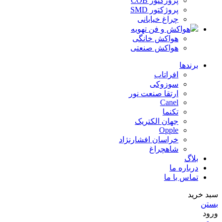
پروژکتور COB
پروژکتور SMD
چراغ خیابانی
هواکش و فن تهویه
هواکش خانگی
هواکش صنعتی
برندها
افراتاب
سوزوکی
ارتقا صنعت نور
Canel
تکنما
جهان الکتریک
Opple
خراسان افشارنژاد
شاهچراغ
بلاگ
درباره ما
تماس با ما
سبد خرید
بستن
ورود