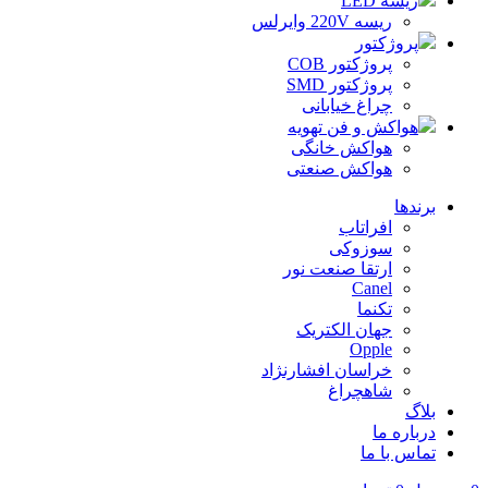
ریسه LED
ریسه 220V وایرلس
پروژکتور
پروژکتور COB
پروژکتور SMD
چراغ خیابانی
هواکش و فن تهویه
هواکش خانگی
هواکش صنعتی
برندها
افراتاب
سوزوکی
ارتقا صنعت نور
Canel
تکنما
جهان الکتریک
Opple
خراسان افشارنژاد
شاهچراغ
بلاگ
درباره ما
تماس با ما