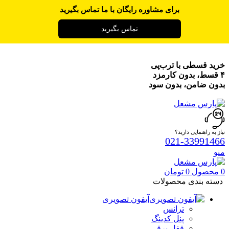
برای مشاوره رایگان با ما تماس بگیرید
تماس بگیرید
خرید قسطی با ترب‌پی
۴ قسط، بدون کارمزد
بدون ضامن، بدون سود
نیاز به راهنمایی دارید؟
021-33991466
منو
0
محصول
0
تومان
دسته بندی محصولات
آیفون تصویری
ترانس
پنل کدینگ
قفل برقی