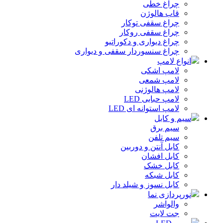
چراغ خطی
قاب هالوژن
چراغ سقفی توکار
چراغ سقفی روکار
چراغ دیواری و دکوراتیو
چراغ سنسوردار سقفی و دیواری
انواع لامپ
لامپ اشکی
لامپ شمعی
لامپ هالوژنی
لامپ حبابی LED
لامپ استوانه ای LED
سیم و کابل
سیم برق
سیم تلفن
کابل آنتن و دوربین
کابل افشان
کابل خشک
کابل شبکه
کابل نسوز و شیلد دار
نورپردازی نما
والواشر
جت لایت