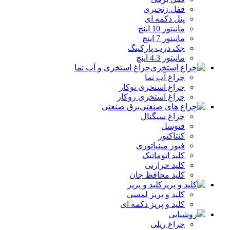
قفل زنجیری
پنل دکمه‌ ای
مانیتور 10 اینچ
مانیتور 7 اینچ
جک درب پارکینگ
مانیتور 4.3 اینچ
چراغ استخری و آب نما
چراغ آب نما
چراغ استخری توکار
چراغ استخری روکار
برق صنعتی
چراغ سیگنال
فتوسل
کنتاکتور
فیوز مینیاتوری
کلید اتوماتیک
کلید حرارتی
کلید محافظ جان
کلید و پریز
کلید و پریز لمسی
کلید و پریز دکمه‌ ای
روشنایی
چراغ ریلی