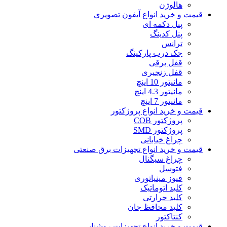
هالوژن
قیمت و خرید انواع آیفون تصویری
پنل دکمه‌ ای
پنل کدینگ
ترانس
جک درب پارکینگ
قفل برقی
قفل زنجیری
مانیتور 10 اینچ
مانیتور 4.3 اینچ
مانیتور 7 اینچ
قیمت و خرید انواع پروژکتور
پروژکتور COB
پروژکتور SMD
چراغ خیابانی
قیمت و خرید انواع تجهیزات برق صنعتی
چراغ سیگنال
فتوسل
فیوز مینیاتوری
کلید اتوماتیک
کلید حرارتی
کلید محافظ جان
کنتاکتور
قیمت و خرید انواع تجهیزات روشنایی