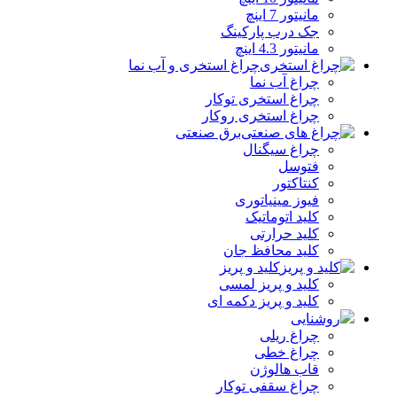
مانیتور 7 اینچ
جک درب پارکینگ
مانیتور 4.3 اینچ
چراغ استخری و آب نما
چراغ آب نما
چراغ استخری توکار
چراغ استخری روکار
برق صنعتی
چراغ سیگنال
فتوسل
کنتاکتور
فیوز مینیاتوری
کلید اتوماتیک
کلید حرارتی
کلید محافظ جان
کلید و پریز
کلید و پریز لمسی
کلید و پریز دکمه‌ ای
روشنایی
چراغ ریلی
چراغ خطی
قاب هالوژن
چراغ سقفی توکار