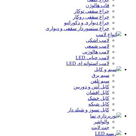
قاب هالوژن
چراغ سقفی توکار
چراغ سقفی روکار
چراغ دیواری و دکوراتیو
چراغ سنسوردار سقفی و دیواری
انواع لامپ
لامپ اشکی
لامپ شمعی
لامپ هالوژنی
لامپ حبابی LED
لامپ استوانه ای LED
سیم و کابل
سیم برق
سیم تلفن
کابل آنتن و دوربین
کابل افشان
کابل خشک
کابل شبکه
کابل نسوز و شیلد دار
نورپردازی نما
والواشر
جت لایت
ریسه LED