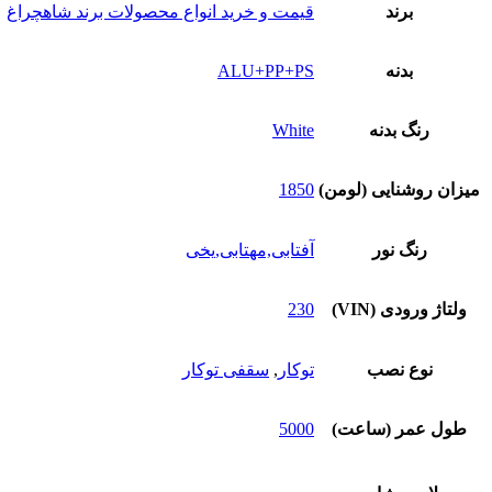
برند
قیمت و خرید انواع محصولات برند شاهچراغ
بدنه
ALU+PP+PS
رنگ بدنه
White
میزان روشنایی (لومن)
1850
رنگ نور
آفتابی,مهتابی,یخی
ولتاژ ورودی (VIN)
230
نوع نصب
توکار
,
سقفی توکار
طول عمر (ساعت)
5000