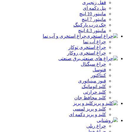
قفل زنجیری
پنل دکمه‌ ای
مانیتور 10 اینچ
مانیتور 7 اینچ
جک درب پارکینگ
مانیتور 4.3 اینچ
چراغ استخری و آب نما
چراغ آب نما
چراغ استخری توکار
چراغ استخری روکار
برق صنعتی
چراغ سیگنال
فتوسل
کنتاکتور
فیوز مینیاتوری
کلید اتوماتیک
کلید حرارتی
کلید محافظ جان
کلید و پریز
کلید و پریز لمسی
کلید و پریز دکمه‌ ای
روشنایی
چراغ ریلی
چراغ خطی