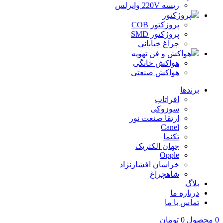
ریسه 220V وایرلس
پروژکتور
پروژکتور COB
پروژکتور SMD
چراغ خیابانی
هواکش و فن تهویه
هواکش خانگی
هواکش صنعتی
برندها
افراتاب
سوزوکی
ارتقا صنعت نور
Canel
تکنما
جهان الکتریک
Opple
خراسان افشارنژاد
شاهچراغ
بلاگ
درباره ما
تماس با ما
0
محصول
0
تومان