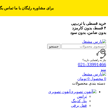
برای مشاوره رایگان با ما تماس بگی
خرید قسطی با ترب‌پی
۴ قسط، بدون کارمزد
بدون ضامن، بدون سود
جستجو
نیاز به راهنمایی دارید؟
021-33991466
منو
0
محصول
0
تومان
دسته بندی محصولات
آیفون تصویری
ترانس
پنل کدینگ
قفل برقی