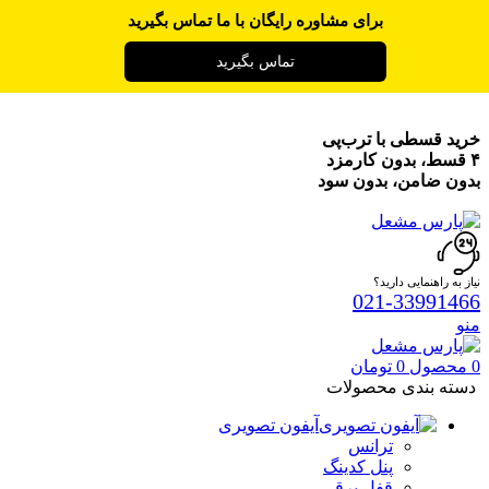
برای مشاوره رایگان با ما تماس بگیرید
تماس بگیرید
خرید قسطی با ترب‌پی
۴ قسط، بدون کارمزد
بدون ضامن، بدون سود
نیاز به راهنمایی دارید؟
021-33991466
منو
0
محصول
0
تومان
دسته بندی محصولات
آیفون تصویری
ترانس
پنل کدینگ
قفل برقی