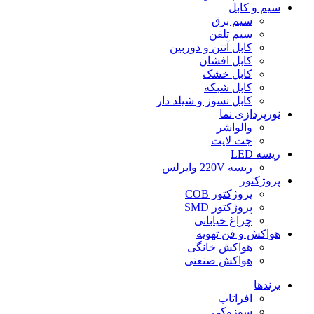
سیم و کابل
سیم برق
سیم تلفن
کابل آنتن و دوربین
کابل افشان
کابل خشک
کابل شبکه
کابل نسوز و شیلد دار
نورپردازی نما
والواشر
جت لایت
ریسه LED
ریسه 220V وایرلس
پروژکتور
پروژکتور COB
پروژکتور SMD
چراغ خیابانی
هواکش و فن تهویه
هواکش خانگی
هواکش صنعتی
برندها
افراتاب
سوزوکی