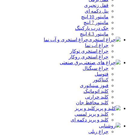
قفل زنجیری
پنل دکمه‌ ای
مانیتور 10 اینچ
مانیتور 7 اینچ
جک درب پارکینگ
مانیتور 4.3 اینچ
چراغ استخری و آب نما
چراغ آب نما
چراغ استخری توکار
چراغ استخری روکار
برق صنعتی
چراغ سیگنال
فتوسل
کنتاکتور
فیوز مینیاتوری
کلید اتوماتیک
کلید حرارتی
کلید محافظ جان
کلید و پریز
کلید و پریز لمسی
کلید و پریز دکمه‌ ای
روشنایی
چراغ ریلی