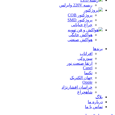
ریسه LED
ریسه 220V وایرلس
پروژکتور
پروژکتور COB
پروژکتور SMD
چراغ خیابانی
هواکش و فن تهویه
هواکش خانگی
هواکش صنعتی
برندها
افراتاب
سوزوکی
ارتقا صنعت نور
Canel
تکنما
جهان الکتریک
Opple
خراسان افشارنژاد
شاهچراغ
بلاگ
درباره ما
تماس با ما