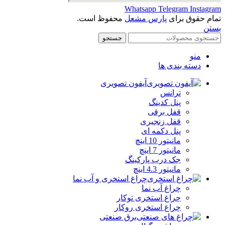
Whatsapp
Telegram
Instagram
تمام حقوق برای
پارس مشعل
محفوظ است.
بستن
جستجو
منو
دسته بندی ها
آیفون تصویری
ترانس
پنل کدینگ
قفل برقی
قفل زنجیری
پنل دکمه‌ ای
مانیتور 10 اینچ
مانیتور 7 اینچ
جک درب پارکینگ
مانیتور 4.3 اینچ
چراغ استخری و آب نما
چراغ آب نما
چراغ استخری توکار
چراغ استخری روکار
برق صنعتی