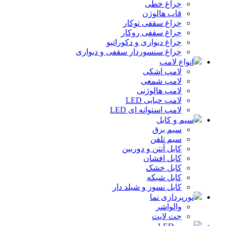
چراغ خطی
قاب هالوژن
چراغ سقفی توکار
چراغ سقفی روکار
چراغ دیواری و دکوراتیو
چراغ سنسوردار سقفی و دیواری
انواع لامپ
لامپ اشکی
لامپ شمعی
لامپ هالوژنی
لامپ حبابی LED
لامپ استوانه ای LED
سیم و کابل
سیم برق
سیم تلفن
کابل آنتن و دوربین
کابل افشان
کابل خشک
کابل شبکه
کابل نسوز و شیلد دار
نورپردازی نما
والواشر
جت لایت