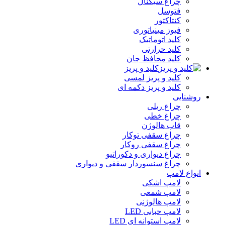
چراغ سیگنال
فتوسل
کنتاکتور
فیوز مینیاتوری
کلید اتوماتیک
کلید حرارتی
کلید محافظ جان
کلید و پریز
کلید و پریز لمسی
کلید و پریز دکمه‌ ای
روشنایی
چراغ ریلی
چراغ خطی
قاب هالوژن
چراغ سقفی توکار
چراغ سقفی روکار
چراغ دیواری و دکوراتیو
چراغ سنسوردار سقفی و دیواری
انواع لامپ
لامپ اشکی
لامپ شمعی
لامپ هالوژنی
لامپ حبابی LED
لامپ استوانه ای LED