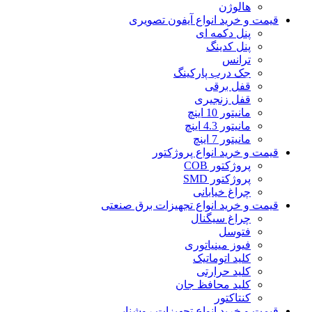
هالوژن
قیمت و خرید انواع آیفون تصویری
پنل دکمه‌ ای
پنل کدینگ
ترانس
جک درب پارکینگ
قفل برقی
قفل زنجیری
مانیتور 10 اینچ
مانیتور 4.3 اینچ
مانیتور 7 اینچ
قیمت و خرید انواع پروژکتور
پروژکتور COB
پروژکتور SMD
چراغ خیابانی
قیمت و خرید انواع تجهیزات برق صنعتی
چراغ سیگنال
فتوسل
فیوز مینیاتوری
کلید اتوماتیک
کلید حرارتی
کلید محافظ جان
کنتاکتور
قیمت و خرید انواع تجهیزات روشنایی