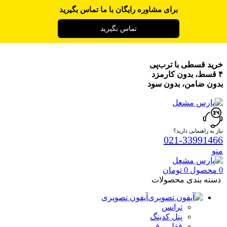
برای مشاوره رایگان با ما تماس بگیرید
تماس بگیرید
خرید قسطی با ترب‌پی
۴ قسط، بدون کارمزد
بدون ضامن، بدون سود
نیاز به راهنمایی دارید؟
021-33991466
منو
0
محصول
0
تومان
دسته بندی محصولات
آیفون تصویری
ترانس
پنل کدینگ
قفل برقی