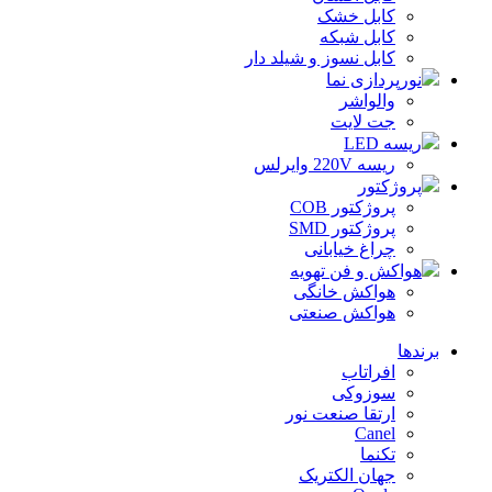
کابل خشک
کابل شبکه
کابل نسوز و شیلد دار
نورپردازی نما
والواشر
جت لایت
ریسه LED
ریسه 220V وایرلس
پروژکتور
پروژکتور COB
پروژکتور SMD
چراغ خیابانی
هواکش و فن تهویه
هواکش خانگی
هواکش صنعتی
برندها
افراتاب
سوزوکی
ارتقا صنعت نور
Canel
تکنما
جهان الکتریک