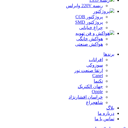
ریسه LED
ریسه 220V وایرلس
پروژکتور
پروژکتور COB
پروژکتور SMD
چراغ خیابانی
هواکش و فن تهویه
هواکش خانگی
هواکش صنعتی
برندها
افراتاب
سوزوکی
ارتقا صنعت نور
Canel
تکنما
جهان الکتریک
Opple
خراسان افشارنژاد
شاهچراغ
بلاگ
درباره ما
تماس با ما