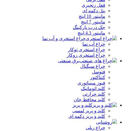
قفل زنجیری
پنل دکمه‌ ای
مانیتور 10 اینچ
مانیتور 7 اینچ
جک درب پارکینگ
مانیتور 4.3 اینچ
چراغ استخری و آب نما
چراغ آب نما
چراغ استخری توکار
چراغ استخری روکار
برق صنعتی
چراغ سیگنال
فتوسل
کنتاکتور
فیوز مینیاتوری
کلید اتوماتیک
کلید حرارتی
کلید محافظ جان
کلید و پریز
کلید و پریز لمسی
کلید و پریز دکمه‌ ای
روشنایی
چراغ ریلی