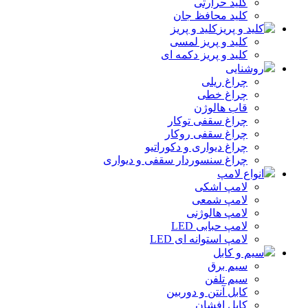
کلید حرارتی
کلید محافظ جان
کلید و پریز
کلید و پریز لمسی
کلید و پریز دکمه‌ ای
روشنایی
چراغ ریلی
چراغ خطی
قاب هالوژن
چراغ سقفی توکار
چراغ سقفی روکار
چراغ دیواری و دکوراتیو
چراغ سنسوردار سقفی و دیواری
انواع لامپ
لامپ اشکی
لامپ شمعی
لامپ هالوژنی
لامپ حبابی LED
لامپ استوانه ای LED
سیم و کابل
سیم برق
سیم تلفن
کابل آنتن و دوربین
کابل افشان