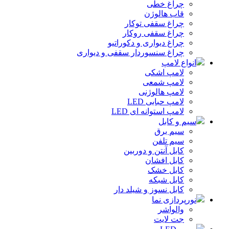
چراغ خطی
قاب هالوژن
چراغ سقفی توکار
چراغ سقفی روکار
چراغ دیواری و دکوراتیو
چراغ سنسوردار سقفی و دیواری
انواع لامپ
لامپ اشکی
لامپ شمعی
لامپ هالوژنی
لامپ حبابی LED
لامپ استوانه ای LED
سیم و کابل
سیم برق
سیم تلفن
کابل آنتن و دوربین
کابل افشان
کابل خشک
کابل شبکه
کابل نسوز و شیلد دار
نورپردازی نما
والواشر
جت لایت