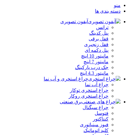
منو
دسته بندی ها
آیفون تصویری
ترانس
پنل کدینگ
قفل برقی
قفل زنجیری
پنل دکمه‌ ای
مانیتور 10 اینچ
مانیتور 7 اینچ
جک درب پارکینگ
مانیتور 4.3 اینچ
چراغ استخری و آب نما
چراغ آب نما
چراغ استخری توکار
چراغ استخری روکار
برق صنعتی
چراغ سیگنال
فتوسل
کنتاکتور
فیوز مینیاتوری
کلید اتوماتیک