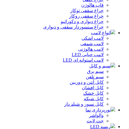
قاب هالوژن
چراغ سقفی توکار
چراغ سقفی روکار
چراغ دیواری و دکوراتیو
چراغ سنسوردار سقفی و دیواری
انواع لامپ
لامپ اشکی
لامپ شمعی
لامپ هالوژنی
لامپ حبابی LED
لامپ استوانه ای LED
سیم و کابل
سیم برق
سیم تلفن
کابل آنتن و دوربین
کابل افشان
کابل خشک
کابل شبکه
کابل نسوز و شیلد دار
نورپردازی نما
والواشر
جت لایت
ریسه LED