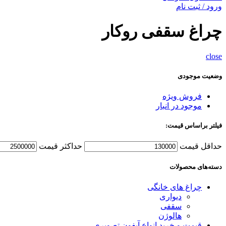
ورود / ثبت نام
چراغ سقفی روکار
close
وضعیت موجودی
فروش ویژه
موجود در انبار
فیلتر براساس قیمت:
حداقل قیمت
حداکثر قیمت
دسته‌های محصولات
چراغ های خانگی
دیواری
سقفی
هالوژن
قیمت و خرید انواع آیفون تصویری