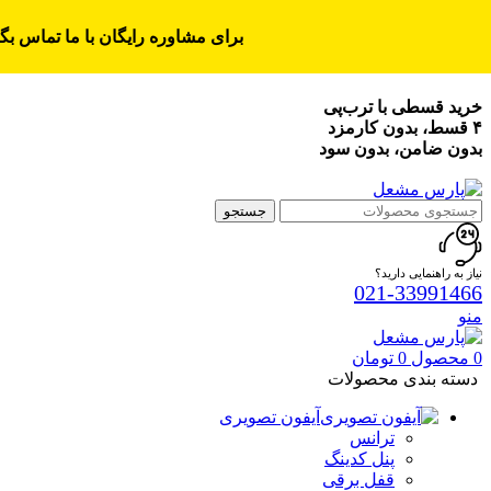
برای مشاوره رایگان با ما تماس بگی
خرید قسطی با ترب‌پی
۴ قسط، بدون کارمزد
بدون ضامن، بدون سود
جستجو
نیاز به راهنمایی دارید؟
021-33991466
منو
0
محصول
0
تومان
دسته بندی محصولات
آیفون تصویری
ترانس
پنل کدینگ
قفل برقی