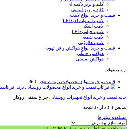
کلید و پریز دکمه‌ ای
کلید و پریز لمسی
قیمت و خرید انواع لامپ
لامپ استوانه ای LED
لامپ اشکی
لامپ حبابی LED
لامپ شمعی
لامپ هالوژنی
قیمت و خرید انواع هواکش و فن تهویه
هواکش خانگی
هواکش صنعتی
برند محصولات
قیمت و خرید انواع محصولات برند شاهچراغ
36
قیمت و خرید انواع محصولات روشنایی برند افراتاب
قیم
خانه
قیمت و خرید انواع تجهیزات روشنایی
چراغ سقفی روکار
نمایش 1–28 از 37 نتیجه
مشاهده فیلترها
هر قسط
32,500
تومان