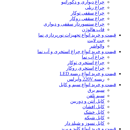
چراغ دیواری و دکوراتیو
چراغ ریلی
چراغ سقفی توکار
چراغ سقفی روکار
چراغ سنسوردار سقفی و دیواری
قاب هالوژن
قیمت و خرید انواع تجهیزات نورپردازی نما
جت لایت
والواشر
قیمت و خرید انواع چراغ استخری و آب نما
چراغ آب نما
چراغ استخری توکار
چراغ استخری روکار
قیمت و خرید انواع ریسه LED
ریسه 220V وایرلس
قیمت و خرید انواع سیم و کابل
سیم برق
سیم تلفن
کابل آنتن و دوربین
کابل افشان
کابل خشک
کابل شبکه
کابل نسوز و شیلد دار
قیمت و خرید انواع کلید و پریز