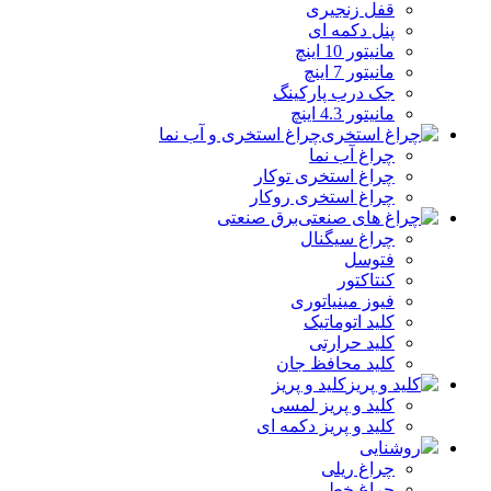
قفل زنجیری
پنل دکمه‌ ای
مانیتور 10 اینچ
مانیتور 7 اینچ
جک درب پارکینگ
مانیتور 4.3 اینچ
چراغ استخری و آب نما
چراغ آب نما
چراغ استخری توکار
چراغ استخری روکار
برق صنعتی
چراغ سیگنال
فتوسل
کنتاکتور
فیوز مینیاتوری
کلید اتوماتیک
کلید حرارتی
کلید محافظ جان
کلید و پریز
کلید و پریز لمسی
کلید و پریز دکمه‌ ای
روشنایی
چراغ ریلی
چراغ خطی