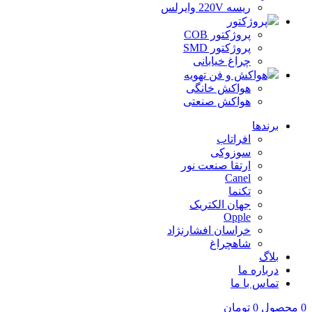
ریسه 220V وایرلس
پروژکتور
پروژکتور COB
پروژکتور SMD
چراغ خیابانی
هواکش و فن تهویه
هواکش خانگی
هواکش صنعتی
برندها
افراتاب
سوزوکی
ارتقا صنعت نور
Canel
تکنما
جهان الکتریک
Opple
خراسان افشارنژاد
شاهچراغ
بلاگ
درباره ما
تماس با ما
0
محصول
0
تومان