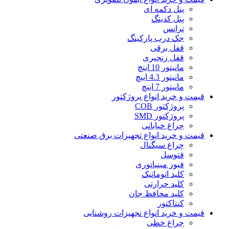
پنل دکمه‌ ای
پنل کدینگ
ترانس
جک درب پارکینگ
قفل برقی
قفل زنجیری
مانیتور 10 اینچ
مانیتور 4.3 اینچ
مانیتور 7 اینچ
قیمت و خرید انواع پروژکتور
پروژکتور COB
پروژکتور SMD
چراغ خیابانی
قیمت و خرید انواع تجهیزات برق صنعتی
چراغ سیگنال
فتوسل
فیوز مینیاتوری
کلید اتوماتیک
کلید حرارتی
کلید محافظ جان
کنتاکتور
قیمت و خرید انواع تجهیزات روشنایی
چراغ خطی