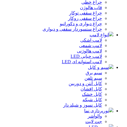
چراغ خطی
قاب هالوژن
چراغ سقفی توکار
چراغ سقفی روکار
چراغ دیواری و دکوراتیو
چراغ سنسوردار سقفی و دیواری
انواع لامپ
لامپ اشکی
لامپ شمعی
لامپ هالوژنی
لامپ حبابی LED
لامپ استوانه ای LED
سیم و کابل
سیم برق
سیم تلفن
کابل آنتن و دوربین
کابل افشان
کابل خشک
کابل شبکه
کابل نسوز و شیلد دار
نورپردازی نما
والواشر
جت لایت