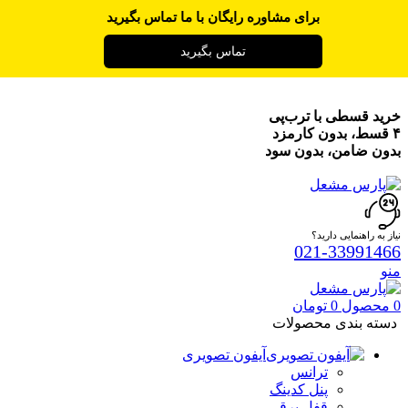
برای مشاوره رایگان با ما تماس بگیرید
تماس بگیرید
خرید قسطی با ترب‌پی
۴ قسط، بدون کارمزد
بدون ضامن، بدون سود
نیاز به راهنمایی دارید؟
021-33991466
منو
0
محصول
0
تومان
دسته بندی محصولات
آیفون تصویری
ترانس
پنل کدینگ
قفل برقی