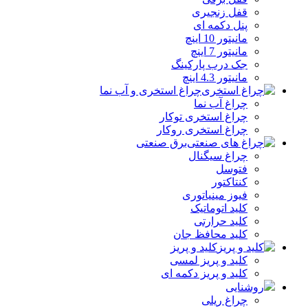
قفل زنجیری
پنل دکمه‌ ای
مانیتور 10 اینچ
مانیتور 7 اینچ
جک درب پارکینگ
مانیتور 4.3 اینچ
چراغ استخری و آب نما
چراغ آب نما
چراغ استخری توکار
چراغ استخری روکار
برق صنعتی
چراغ سیگنال
فتوسل
کنتاکتور
فیوز مینیاتوری
کلید اتوماتیک
کلید حرارتی
کلید محافظ جان
کلید و پریز
کلید و پریز لمسی
کلید و پریز دکمه‌ ای
روشنایی
چراغ ریلی