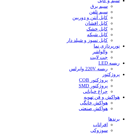
سیم و کابل
سیم برق
سیم تلفن
کابل آنتن و دوربین
کابل افشان
کابل خشک
کابل شبکه
کابل نسوز و شیلد دار
نورپردازی نما
والواشر
جت لایت
ریسه LED
ریسه 220V وایرلس
پروژکتور
پروژکتور COB
پروژکتور SMD
چراغ خیابانی
هواکش و فن تهویه
هواکش خانگی
هواکش صنعتی
برندها
افراتاب
سوزوکی