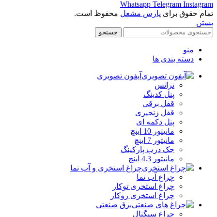
Whatsapp
Telegram
Instagram
تمام حقوق برای
پارس مشعل
محفوظ است.
بستن
جستجو
منو
دسته بندی ها
آیفون تصویری
ترانس
پنل کدینگ
قفل برقی
قفل زنجیری
پنل دکمه‌ ای
مانیتور 10 اینچ
مانیتور 7 اینچ
جک درب پارکینگ
مانیتور 4.3 اینچ
چراغ استخری و آب نما
چراغ آب نما
چراغ استخری توکار
چراغ استخری روکار
برق صنعتی
چراغ سیگنال