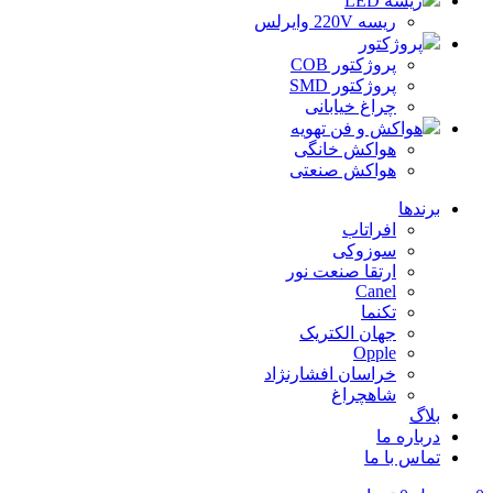
ریسه LED
ریسه 220V وایرلس
پروژکتور
پروژکتور COB
پروژکتور SMD
چراغ خیابانی
هواکش و فن تهویه
هواکش خانگی
هواکش صنعتی
برندها
افراتاب
سوزوکی
ارتقا صنعت نور
Canel
تکنما
جهان الکتریک
Opple
خراسان افشارنژاد
شاهچراغ
بلاگ
درباره ما
تماس با ما