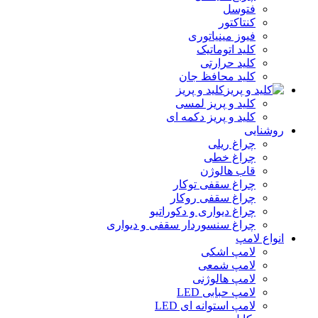
فتوسل
کنتاکتور
فیوز مینیاتوری
کلید اتوماتیک
کلید حرارتی
کلید محافظ جان
کلید و پریز
کلید و پریز لمسی
کلید و پریز دکمه‌ ای
روشنایی
چراغ ریلی
چراغ خطی
قاب هالوژن
چراغ سقفی توکار
چراغ سقفی روکار
چراغ دیواری و دکوراتیو
چراغ سنسوردار سقفی و دیواری
انواع لامپ
لامپ اشکی
لامپ شمعی
لامپ هالوژنی
لامپ حبابی LED
لامپ استوانه ای LED