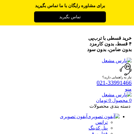
برای مشاوره رایگان با ما تماس بگیرید
تماس بگیرید
خرید قسطی با ترب‌پی
۴ قسط، بدون کارمزد
بدون ضامن، بدون سود
نیاز به راهنمایی دارید؟
021-33991466
منو
0
محصول
0
تومان
دسته بندی محصولات
آیفون تصویری
ترانس
پنل کدینگ
قفل برقی