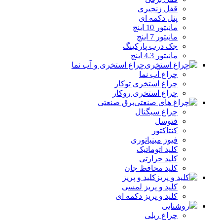
قفل زنجیری
پنل دکمه‌ ای
مانیتور 10 اینچ
مانیتور 7 اینچ
جک درب پارکینگ
مانیتور 4.3 اینچ
چراغ استخری و آب نما
چراغ آب نما
چراغ استخری توکار
چراغ استخری روکار
برق صنعتی
چراغ سیگنال
فتوسل
کنتاکتور
فیوز مینیاتوری
کلید اتوماتیک
کلید حرارتی
کلید محافظ جان
کلید و پریز
کلید و پریز لمسی
کلید و پریز دکمه‌ ای
روشنایی
چراغ ریلی