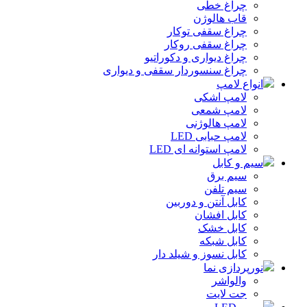
چراغ خطی
قاب هالوژن
چراغ سقفی توکار
چراغ سقفی روکار
چراغ دیواری و دکوراتیو
چراغ سنسوردار سقفی و دیواری
انواع لامپ
لامپ اشکی
لامپ شمعی
لامپ هالوژنی
لامپ حبابی LED
لامپ استوانه ای LED
سیم و کابل
سیم برق
سیم تلفن
کابل آنتن و دوربین
کابل افشان
کابل خشک
کابل شبکه
کابل نسوز و شیلد دار
نورپردازی نما
والواشر
جت لایت