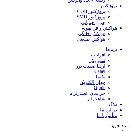
ریسه 220V وایرلس
پروژکتور
پروژکتور COB
پروژکتور SMD
چراغ خیابانی
هواکش و فن تهویه
هواکش خانگی
هواکش صنعتی
برندها
افراتاب
سوزوکی
ارتقا صنعت نور
Canel
تکنما
جهان الکتریک
Opple
خراسان افشارنژاد
شاهچراغ
بلاگ
درباره ما
تماس با ما
سبد خرید