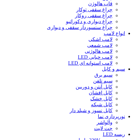
قاب هالوژن
چراغ سقفی توکار
چراغ سقفی روکار
چراغ دیواری و دکوراتیو
چراغ سنسوردار سقفی و دیواری
انواع لامپ
لامپ اشکی
لامپ شمعی
لامپ هالوژنی
لامپ حبابی LED
لامپ استوانه ای LED
سیم و کابل
سیم برق
سیم تلفن
کابل آنتن و دوربین
کابل افشان
کابل خشک
کابل شبکه
کابل نسوز و شیلد دار
نورپردازی نما
والواشر
جت لایت
ریسه LED