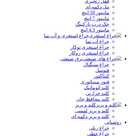
قفل زنجیری
پنل دکمه‌ ای
مانیتور 10 اینچ
مانیتور 7 اینچ
جک درب پارکینگ
مانیتور 4.3 اینچ
چراغ استخری و آب نما
چراغ آب نما
چراغ استخری توکار
چراغ استخری روکار
برق صنعتی
چراغ سیگنال
فتوسل
کنتاکتور
فیوز مینیاتوری
کلید اتوماتیک
کلید حرارتی
کلید محافظ جان
کلید و پریز
کلید و پریز لمسی
کلید و پریز دکمه‌ ای
روشنایی
چراغ ریلی
چراغ خطی