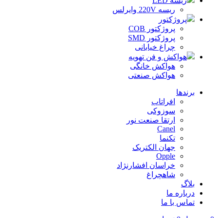
ریسه LED
ریسه 220V وایرلس
پروژکتور
پروژکتور COB
پروژکتور SMD
چراغ خیابانی
هواکش و فن تهویه
هواکش خانگی
هواکش صنعتی
برندها
افراتاب
سوزوکی
ارتقا صنعت نور
Canel
تکنما
جهان الکتریک
Opple
خراسان افشارنژاد
شاهچراغ
بلاگ
درباره ما
تماس با ما