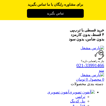
برای مشاوره رایگان با ما تماس بگیرید
تماس بگیرید
خرید قسطی با ترب‌پی
۴ قسط، بدون کارمزد
بدون ضامن، بدون سود
نیاز به راهنمایی دارید؟
021-33991466
منو
0
محصول
0
تومان
دسته بندی محصولات
آیفون تصویری
ترانس
پنل کدینگ
قفل برقی