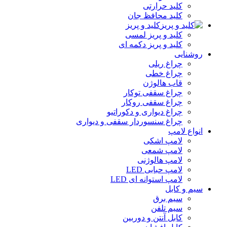
کلید حرارتی
کلید محافظ جان
کلید و پریز
کلید و پریز لمسی
کلید و پریز دکمه‌ ای
روشنایی
چراغ ریلی
چراغ خطی
قاب هالوژن
چراغ سقفی توکار
چراغ سقفی روکار
چراغ دیواری و دکوراتیو
چراغ سنسوردار سقفی و دیواری
انواع لامپ
لامپ اشکی
لامپ شمعی
لامپ هالوژنی
لامپ حبابی LED
لامپ استوانه ای LED
سیم و کابل
سیم برق
سیم تلفن
کابل آنتن و دوربین