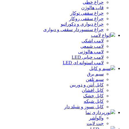
چراغ خطی
قاب هالوژن
چراغ سقفی توکار
چراغ سقفی روکار
چراغ دیواری و دکوراتیو
چراغ سنسوردار سقفی و دیواری
انواع لامپ
لامپ اشکی
لامپ شمعی
لامپ هالوژنی
لامپ حبابی LED
لامپ استوانه ای LED
سیم و کابل
سیم برق
سیم تلفن
کابل آنتن و دوربین
کابل افشان
کابل خشک
کابل شبکه
کابل نسوز و شیلد دار
نورپردازی نما
والواشر
جت لایت