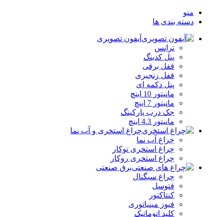
منو
دسته بندی ها
آیفون تصویری
ترانس
پنل کدینگ
قفل برقی
قفل زنجیری
پنل دکمه‌ ای
مانیتور 10 اینچ
مانیتور 7 اینچ
جک درب پارکینگ
مانیتور 4.3 اینچ
چراغ استخری و آب نما
چراغ آب نما
چراغ استخری توکار
چراغ استخری روکار
برق صنعتی
چراغ سیگنال
فتوسل
کنتاکتور
فیوز مینیاتوری
کلید اتوماتیک