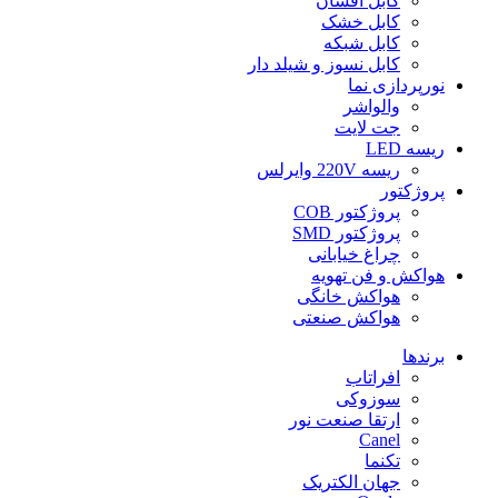
کابل افشان
کابل خشک
کابل شبکه
کابل نسوز و شیلد دار
نورپردازی نما
والواشر
جت لایت
ریسه LED
ریسه 220V وایرلس
پروژکتور
پروژکتور COB
پروژکتور SMD
چراغ خیابانی
هواکش و فن تهویه
هواکش خانگی
هواکش صنعتی
برندها
افراتاب
سوزوکی
ارتقا صنعت نور
Canel
تکنما
جهان الکتریک