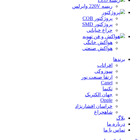
ریسه LED
ریسه 220V وایرلس
پروژکتور
پروژکتور COB
پروژکتور SMD
چراغ خیابانی
هواکش و فن تهویه
هواکش خانگی
هواکش صنعتی
برندها
افراتاب
سوزوکی
ارتقا صنعت نور
Canel
تکنما
جهان الکتریک
Opple
خراسان افشارنژاد
شاهچراغ
بلاگ
درباره ما
تماس با ما