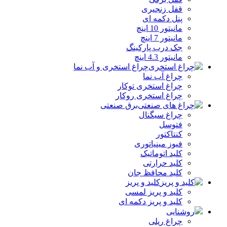
قفل زنجیری
پنل دکمه‌ ای
مانیتور 10 اینچ
مانیتور 7 اینچ
جک درب پارکینگ
مانیتور 4.3 اینچ
چراغ استخری و آب نما
چراغ آب نما
چراغ استخری توکار
چراغ استخری روکار
برق صنعتی
چراغ سیگنال
فتوسل
کنتاکتور
فیوز مینیاتوری
کلید اتوماتیک
کلید حرارتی
کلید محافظ جان
کلید و پریز
کلید و پریز لمسی
کلید و پریز دکمه‌ ای
روشنایی
چراغ ریلی