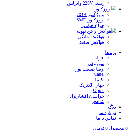
ریسه 220V وایرلس
پروژکتور
پروژکتور COB
پروژکتور SMD
چراغ خیابانی
هواکش و فن تهویه
هواکش خانگی
هواکش صنعتی
برندها
افراتاب
سوزوکی
ارتقا صنعت نور
Canel
تکنما
جهان الکتریک
Opple
خراسان افشارنژاد
شاهچراغ
بلاگ
درباره ما
تماس با ما
0
محصول
0
تومان