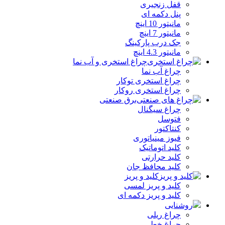
قفل زنجیری
پنل دکمه‌ ای
مانیتور 10 اینچ
مانیتور 7 اینچ
جک درب پارکینگ
مانیتور 4.3 اینچ
چراغ استخری و آب نما
چراغ آب نما
چراغ استخری توکار
چراغ استخری روکار
برق صنعتی
چراغ سیگنال
فتوسل
کنتاکتور
فیوز مینیاتوری
کلید اتوماتیک
کلید حرارتی
کلید محافظ جان
کلید و پریز
کلید و پریز لمسی
کلید و پریز دکمه‌ ای
روشنایی
چراغ ریلی
چراغ خطی