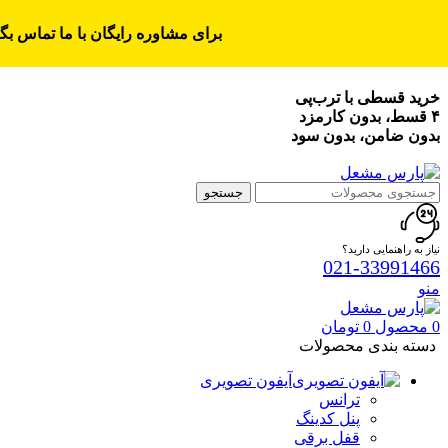
برای مشاوره رایگان با ما تماس بگی
خرید قسطی با ترب‌پی
۴ قسط، بدون کارمزد
بدون ضامن، بدون سود
جستجو
نیاز به راهنمایی دارید؟
021-33991466
منو
0
محصول
0
تومان
دسته بندی محصولات
آیفون تصویری
ترانس
پنل کدینگ
قفل برقی