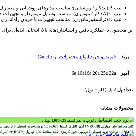
تیپ B (تندکار / روشنایی): مناسب مدارهای روشنایی و مصارف خانگی، قطع سریع جریان اضافه 3 تا 5 برابر جریان نامی.
تیپ C (کندکار / موتوری): مناسب وسایل موتوردار و تجهیزات صنعتی سبک، تحمل جریان راه‌اندازی 5 تا 10 برابر جریان نامی.
تیپ D (ترانسفورماتوری): مناسب تجهیزات با جریان راه‌اندازی بالا و برخی کاربردهای صنعتی خاص.
این محصول با عملکرد دقیق و استانداردهای بالا، انتخابی ایده‌آل ب
برند
قیمت و خرید انواع محصولات برند Canel
آمپر
6a 10a16a 20a 25a 32a
تعداد پل
2 پل (فاز + نول)
محصولات مشابه
هر قسط
1,086,625
تومان
هر قسط
1,086,625
تومان
•
خرید قسطی با ترب‌پی ب
1,086,625
تومان
•
خرید قسطی با ترب‌پی بدون کارمزد