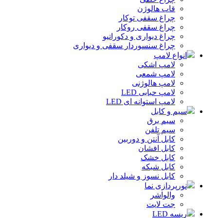
قاب هالوژن
چراغ سقفی توکار
چراغ سقفی روکار
چراغ دیواری و دکوراتیو
چراغ سنسوردار سقفی و دیواری
انواع لامپ
لامپ اشکی
لامپ شمعی
لامپ هالوژنی
لامپ حبابی LED
لامپ استوانه ای LED
سیم و کابل
سیم برق
سیم تلفن
کابل آنتن و دوربین
کابل افشان
کابل خشک
کابل شبکه
کابل نسوز و شیلد دار
نورپردازی نما
والواشر
جت لایت
ریسه LED