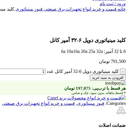
ورود / ثبت نام
خانه
قیمت و خرید انواع تجهیزات برق صنعتی
فیوز مینیاتوری
کلید مینیاتور
بزرگنمایی تصویر
کلید مینیاتوری دوپل ۶-۳۲ آمپر کانل
6 تا 32 آمپر: 6a 10a16a 20a 25a 32a
791,500
تومان
کلید مینیاتوری دوپل 6-32 آمپر کانل عدد
افزودن به سبد خرید
هر قسط با ترب‌پی:
197,875
تومان
۴ قسط ماهانه. بدون سود، چک و ضامن.
Categories:
فیوز مینیاتوری
,
قیمت و خرید انواع تجهیزات برق صنعتی
ضمانت اصلات