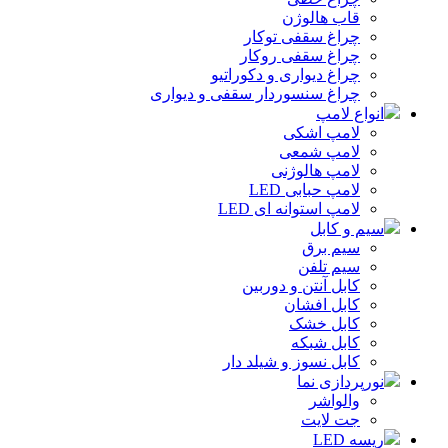
قاب هالوژن
چراغ سقفی توکار
چراغ سقفی روکار
چراغ دیواری و دکوراتیو
چراغ سنسوردار سقفی و دیواری
انواع لامپ
لامپ اشکی
لامپ شمعی
لامپ هالوژنی
لامپ حبابی LED
لامپ استوانه ای LED
سیم و کابل
سیم برق
سیم تلفن
کابل آنتن و دوربین
کابل افشان
کابل خشک
کابل شبکه
کابل نسوز و شیلد دار
نورپردازی نما
والواشر
جت لایت
ریسه LED