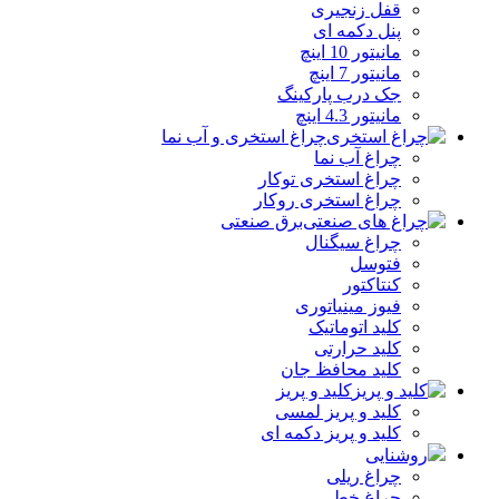
قفل زنجیری
پنل دکمه‌ ای
مانیتور 10 اینچ
مانیتور 7 اینچ
جک درب پارکینگ
مانیتور 4.3 اینچ
چراغ استخری و آب نما
چراغ آب نما
چراغ استخری توکار
چراغ استخری روکار
برق صنعتی
چراغ سیگنال
فتوسل
کنتاکتور
فیوز مینیاتوری
کلید اتوماتیک
کلید حرارتی
کلید محافظ جان
کلید و پریز
کلید و پریز لمسی
کلید و پریز دکمه‌ ای
روشنایی
چراغ ریلی
چراغ خطی