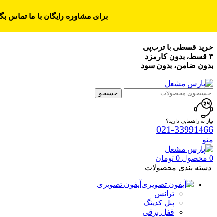
برای مشاوره رایگان با ما تماس بگی
خرید قسطی با ترب‌پی
۴ قسط، بدون کارمزد
بدون ضامن، بدون سود
جستجو
نیاز به راهنمایی دارید؟
021-33991466
منو
0
محصول
0
تومان
دسته بندی محصولات
آیفون تصویری
ترانس
پنل کدینگ
قفل برقی