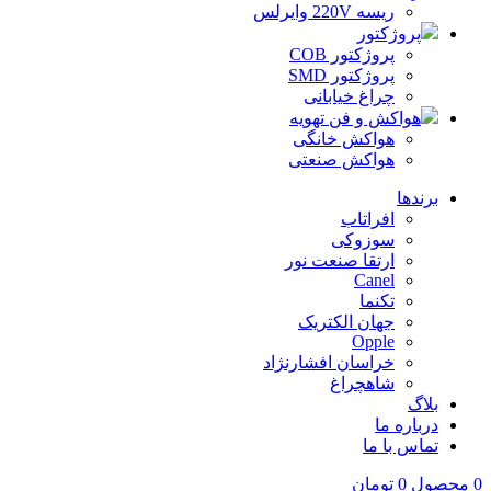
ریسه 220V وایرلس
پروژکتور
پروژکتور COB
پروژکتور SMD
چراغ خیابانی
هواکش و فن تهویه
هواکش خانگی
هواکش صنعتی
برندها
افراتاب
سوزوکی
ارتقا صنعت نور
Canel
تکنما
جهان الکتریک
Opple
خراسان افشارنژاد
شاهچراغ
بلاگ
درباره ما
تماس با ما
0
محصول
0
تومان