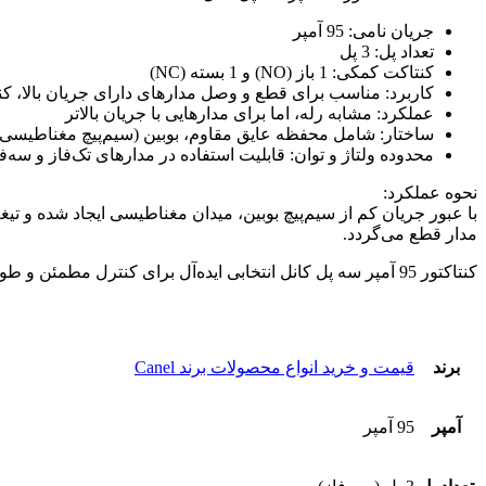
جریان نامی: 95 آمپر
تعداد پل: 3 پل
کنتاکت کمکی: 1 باز (NO) و 1 بسته (NC)
کاربرد: مناسب برای قطع و وصل مدارهای دارای جریان بالا، ک
عملکرد: مشابه رله، اما برای مدارهایی با جریان بالاتر
ساختار: شامل محفظه عایق مقاوم، بوبین (سیم‌پیچ مغناطیسی) 
محدوده ولتاژ و توان: قابلیت استفاده در مدارهای تک‌فاز و سه‌ف
نحوه عملکرد:
با عبور جریان کم از سیم‌پیچ بوبین، میدان مغناطیسی ایجاد شده و تیغه
مدار قطع می‌گردد.
کنتاکتور 95 آمپر سه پل کانل انتخابی ایده‌آل برای کنترل مطمئن و طولانی‌مدت تجهیزات برقی در محیط‌های صنعتی و تجاری است.
برند
قیمت و خرید انواع محصولات برند Canel
آمپر
95 آمپر