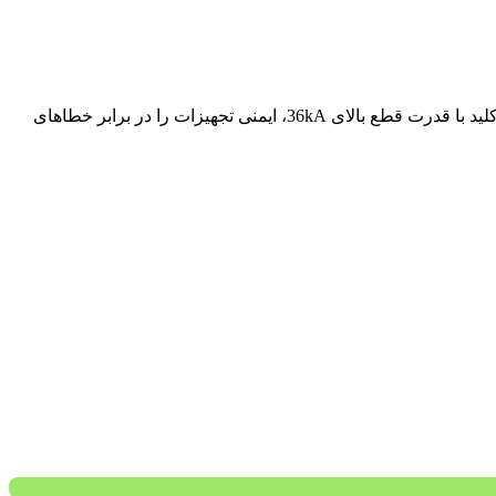
کلیدهای اتوماتیک MCCB کانل سری EP8، گزینه‌ای ایده‌آل برای حفاظت از مدارهای صنعتی و تجاری با جریان‌های متوسط تا بالا هستند. این کلید با قدرت قطع بالای 36kA، ایمنی تجهیزات را در برابر خطاهای