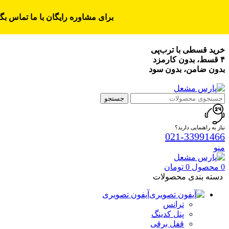
برای مشاوره رایگان با ما تماس بگی
خرید قسطی با ترب‌پی
۴ قسط، بدون کارمزد
بدون ضامن، بدون سود
جستجو
نیاز به راهنمایی دارید؟
021-33991466
منو
0
محصول
0
تومان
دسته بندی محصولات
آیفون تصویری
ترانس
پنل کدینگ
قفل برقی