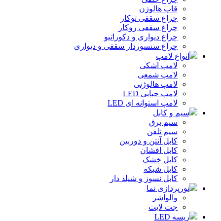
قاب هالوژن
چراغ سقفی توکار
چراغ سقفی روکار
چراغ دیواری و دکوراتیو
چراغ سنسوردار سقفی و دیواری
انواع لامپ
لامپ اشکی
لامپ شمعی
لامپ هالوژنی
لامپ حبابی LED
لامپ استوانه ای LED
سیم و کابل
سیم برق
سیم تلفن
کابل آنتن و دوربین
کابل افشان
کابل خشک
کابل شبکه
کابل نسوز و شیلد دار
نورپردازی نما
والواشر
جت لایت
ریسه LED