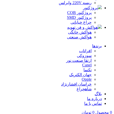
ریسه 220V وایرلس
پروژکتور
پروژکتور COB
پروژکتور SMD
چراغ خیابانی
هواکش و فن تهویه
هواکش خانگی
هواکش صنعتی
برندها
افراتاب
سوزوکی
ارتقا صنعت نور
Canel
تکنما
جهان الکتریک
Opple
خراسان افشارنژاد
شاهچراغ
بلاگ
درباره ما
تماس با ما
0
محصول
0
تومان