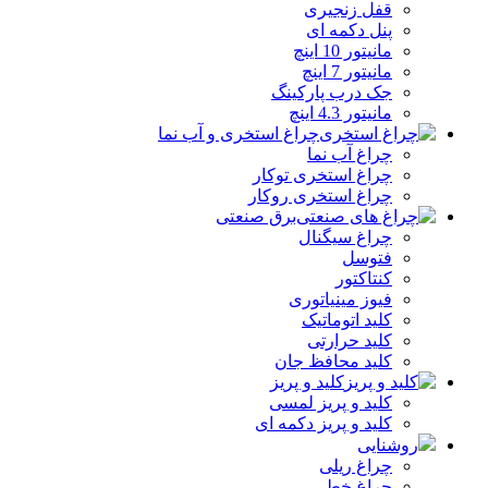
قفل زنجیری
پنل دکمه‌ ای
مانیتور 10 اینچ
مانیتور 7 اینچ
جک درب پارکینگ
مانیتور 4.3 اینچ
چراغ استخری و آب نما
چراغ آب نما
چراغ استخری توکار
چراغ استخری روکار
برق صنعتی
چراغ سیگنال
فتوسل
کنتاکتور
فیوز مینیاتوری
کلید اتوماتیک
کلید حرارتی
کلید محافظ جان
کلید و پریز
کلید و پریز لمسی
کلید و پریز دکمه‌ ای
روشنایی
چراغ ریلی
چراغ خطی