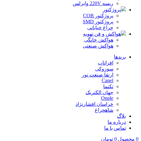
ریسه 220V وایرلس
پروژکتور
پروژکتور COB
پروژکتور SMD
چراغ خیابانی
هواکش و فن تهویه
هواکش خانگی
هواکش صنعتی
برندها
افراتاب
سوزوکی
ارتقا صنعت نور
Canel
تکنما
جهان الکتریک
Opple
خراسان افشارنژاد
شاهچراغ
بلاگ
درباره ما
تماس با ما
0
محصول
0
تومان