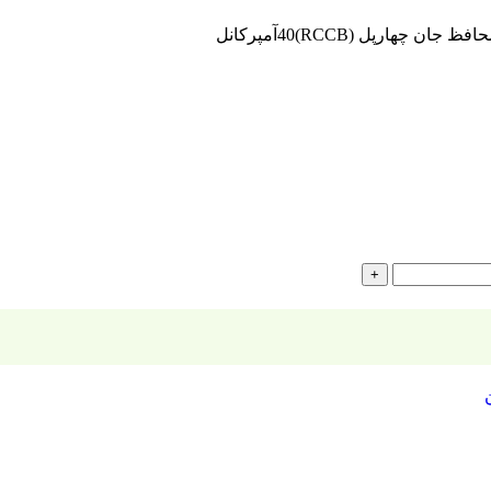
ظ جان چهارپل (RCCB)40آمپرکانل