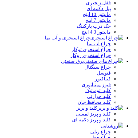
قفل زنجیری
پنل دکمه‌ ای
مانیتور 10 اینچ
مانیتور 7 اینچ
جک درب پارکینگ
مانیتور 4.3 اینچ
چراغ استخری و آب نما
چراغ آب نما
چراغ استخری توکار
چراغ استخری روکار
برق صنعتی
چراغ سیگنال
فتوسل
کنتاکتور
فیوز مینیاتوری
کلید اتوماتیک
کلید حرارتی
کلید محافظ جان
کلید و پریز
کلید و پریز لمسی
کلید و پریز دکمه‌ ای
روشنایی
چراغ ریلی
چراغ خطی