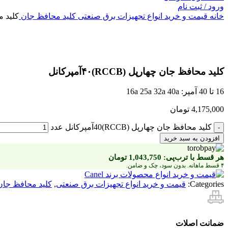
ورود / ثبت نام
خانه
قیمت و خرید انواع تجهیزات برق صنعتی
کلید محافظ جان
کلید محاف
بزرگنمایی تصویر
کلید محافظ جان چهارپل (RCCB)۴۰آمپرکانل
16 تا 40 آمپر: 16a 25a 32a 40a
4,175,000
تومان
کلید محافظ جان چهارپل (RCCB)40آمپرکانل عدد
افزودن به سبد خرید
هر قسط با ترب‌پی:
1,043,750
تومان
۴ قسط ماهانه. بدون سود، چک و ضامن.
Categories:
قیمت و خرید انواع تجهیزات برق صنعتی
,
کلید محافظ جان
ضمانت اصلات