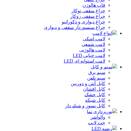
قاب هالوژن
چراغ سقفی توکار
چراغ سقفی روکار
چراغ دیواری و دکوراتیو
چراغ سنسوردار سقفی و دیواری
انواع لامپ
لامپ اشکی
لامپ شمعی
لامپ هالوژنی
لامپ حبابی LED
لامپ استوانه ای LED
سیم و کابل
سیم برق
سیم تلفن
کابل آنتن و دوربین
کابل افشان
کابل خشک
کابل شبکه
کابل نسوز و شیلد دار
نورپردازی نما
والواشر
جت لایت
ریسه LED