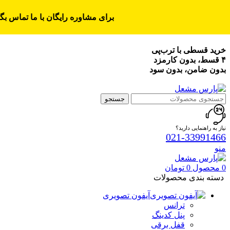
برای مشاوره رایگان با ما تماس بگی
خرید قسطی با ترب‌پی
۴ قسط، بدون کارمزد
بدون ضامن، بدون سود
جستجو
نیاز به راهنمایی دارید؟
021-33991466
منو
0
محصول
0
تومان
دسته بندی محصولات
آیفون تصویری
ترانس
پنل کدینگ
قفل برقی