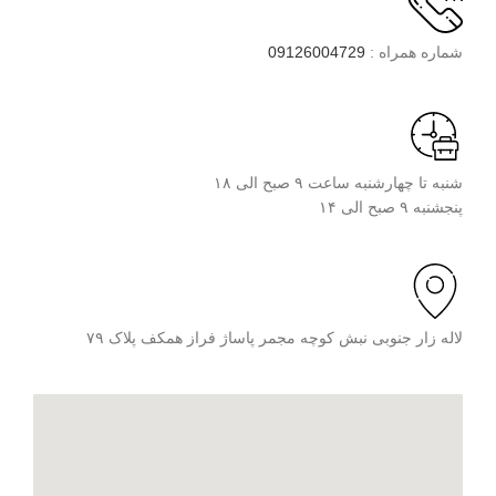
شماره همراه :
09126004729
شنبه تا چهارشنبه ساعت ۹ صبح الی ۱۸
پنجشنبه ۹ صبح الی ۱۴
لاله زار جنوبی نبش کوچه مجمر پاساژ فراز همکف پلاک ۷۹