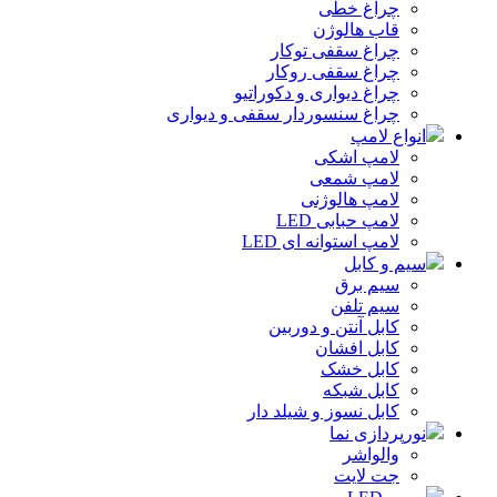
چراغ خطی
قاب هالوژن
چراغ سقفی توکار
چراغ سقفی روکار
چراغ دیواری و دکوراتیو
چراغ سنسوردار سقفی و دیواری
انواع لامپ
لامپ اشکی
لامپ شمعی
لامپ هالوژنی
لامپ حبابی LED
لامپ استوانه ای LED
سیم و کابل
سیم برق
سیم تلفن
کابل آنتن و دوربین
کابل افشان
کابل خشک
کابل شبکه
کابل نسوز و شیلد دار
نورپردازی نما
والواشر
جت لایت