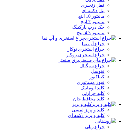
قفل زنجیری
پنل دکمه‌ ای
مانیتور 10 اینچ
مانیتور 7 اینچ
جک درب پارکینگ
مانیتور 4.3 اینچ
چراغ استخری و آب نما
چراغ آب نما
چراغ استخری توکار
چراغ استخری روکار
برق صنعتی
چراغ سیگنال
فتوسل
کنتاکتور
فیوز مینیاتوری
کلید اتوماتیک
کلید حرارتی
کلید محافظ جان
کلید و پریز
کلید و پریز لمسی
کلید و پریز دکمه‌ ای
روشنایی
چراغ ریلی