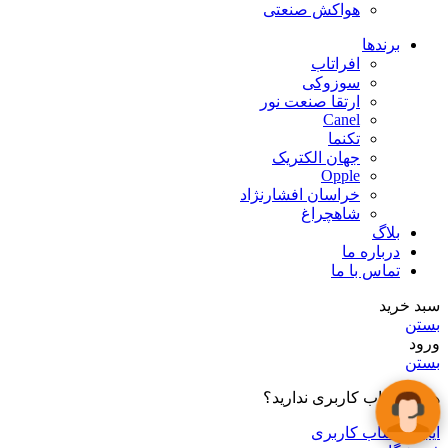
هواکش صنعتی
برندها
افراتاب
سوزوکی
ارتقا صنعت نور
Canel
تکنما
جهان الکتریک
Opple
خراسان افشارنژاد
شاهچراغ
بلاگ
درباره ما
تماس با ما
سبد خرید
بستن
ورود
بستن
هنوز حساب کاربری ندارید؟
ایجاد حساب کاربری