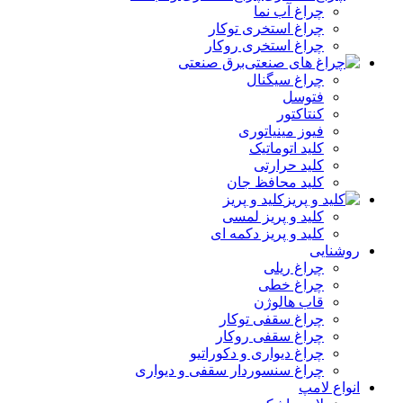
چراغ آب نما
چراغ استخری توکار
چراغ استخری روکار
برق صنعتی
چراغ سیگنال
فتوسل
کنتاکتور
فیوز مینیاتوری
کلید اتوماتیک
کلید حرارتی
کلید محافظ جان
کلید و پریز
کلید و پریز لمسی
کلید و پریز دکمه‌ ای
روشنایی
چراغ ریلی
چراغ خطی
قاب هالوژن
چراغ سقفی توکار
چراغ سقفی روکار
چراغ دیواری و دکوراتیو
چراغ سنسوردار سقفی و دیواری
انواع لامپ