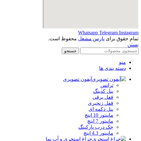
Whatsapp
Telegram
Instagram
تمام حقوق برای
پارس مشعل
محفوظ است.
بستن
جستجو
منو
دسته بندی ها
آیفون تصویری
ترانس
پنل کدینگ
قفل برقی
قفل زنجیری
پنل دکمه‌ ای
مانیتور 10 اینچ
مانیتور 7 اینچ
جک درب پارکینگ
مانیتور 4.3 اینچ
چراغ استخری و آب نما