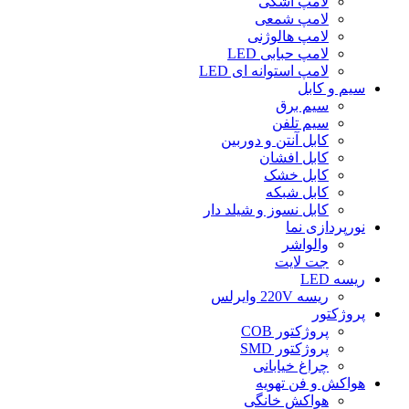
لامپ اشکی
لامپ شمعی
لامپ هالوژنی
لامپ حبابی LED
لامپ استوانه ای LED
سیم و کابل
سیم برق
سیم تلفن
کابل آنتن و دوربین
کابل افشان
کابل خشک
کابل شبکه
کابل نسوز و شیلد دار
نورپردازی نما
والواشر
جت لایت
ریسه LED
ریسه 220V وایرلس
پروژکتور
پروژکتور COB
پروژکتور SMD
چراغ خیابانی
هواکش و فن تهویه
هواکش خانگی