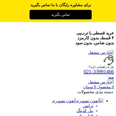
برای مشاوره رایگان با ما تماس بگیرید
تماس بگیرید
خرید قسطی با ترب‌پی
۴ قسط، بدون کارمزد
بدون ضامن، بدون سود
نیاز به راهنمایی دارید؟
021-33991466
منو
0
محصول
0
تومان
دسته بندی محصولات
آیفون تصویری
ترانس
پنل کدینگ
قفل برقی