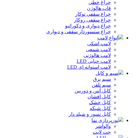
چراغ خطی
قاب هالوژن
چراغ سقفی توکار
چراغ سقفی روکار
چراغ دیواری و دکوراتیو
چراغ سنسوردار سقفی و دیواری
انواع لامپ
لامپ اشکی
لامپ شمعی
لامپ هالوژنی
لامپ حبابی LED
لامپ استوانه ای LED
سیم و کابل
سیم برق
سیم تلفن
کابل آنتن و دوربین
کابل افشان
کابل خشک
کابل شبکه
کابل نسوز و شیلد دار
نورپردازی نما
والواشر
جت لایت