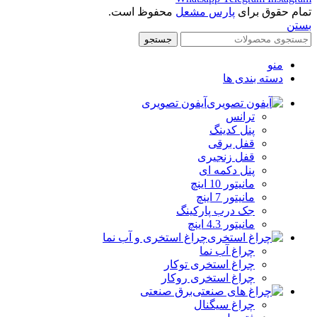
تمام حقوق برای
پارس مشعل
محفوظ است.
بستن
جستجو
منو
دسته بندی ها
آیفون تصویری
ترانس
پنل کدینگ
قفل برقی
قفل زنجیری
پنل دکمه‌ ای
مانیتور 10 اینچ
مانیتور 7 اینچ
جک درب پارکینگ
مانیتور 4.3 اینچ
چراغ استخری و آب نما
چراغ آب نما
چراغ استخری توکار
چراغ استخری روکار
برق صنعتی
چراغ سیگنال