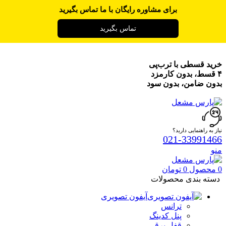
برای مشاوره رایگان با ما تماس بگیرید
تماس بگیرید
خرید قسطی با ترب‌پی
۴ قسط، بدون کارمزد
بدون ضامن، بدون سود
نیاز به راهنمایی دارید؟
021-33991466
منو
0
محصول
0
تومان
دسته بندی محصولات
آیفون تصویری
ترانس
پنل کدینگ
قفل برقی