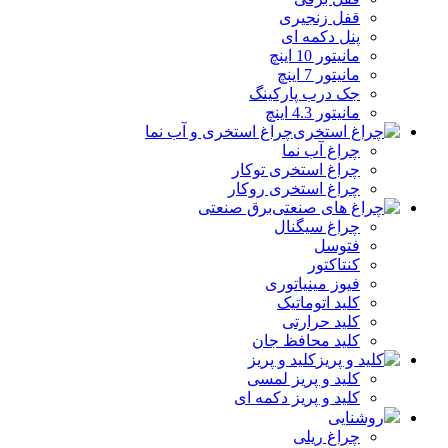
قفل زنجیری
پنل دکمه‌ ای
مانیتور 10 اینچ
مانیتور 7 اینچ
جک درب پارکینگ
مانیتور 4.3 اینچ
چراغ استخری و آب نما
چراغ آب نما
چراغ استخری توکار
چراغ استخری روکار
برق صنعتی
چراغ سیگنال
فتوسل
کنتاکتور
فیوز مینیاتوری
کلید اتوماتیک
کلید حرارتی
کلید محافظ جان
کلید و پریز
کلید و پریز لمسی
کلید و پریز دکمه‌ ای
روشنایی
چراغ ریلی