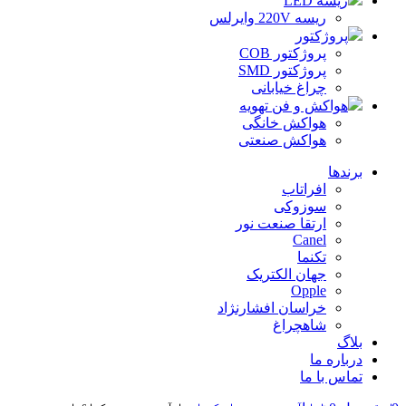
ریسه LED
ریسه 220V وایرلس
پروژکتور
پروژکتور COB
پروژکتور SMD
چراغ خیابانی
هواکش و فن تهویه
هواکش خانگی
هواکش صنعتی
برندها
افراتاب
سوزوکی
ارتقا صنعت نور
Canel
تکنما
جهان الکتریک
Opple
خراسان افشارنژاد
شاهچراغ
بلاگ
درباره ما
تماس با ما