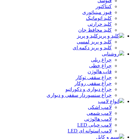
فتوسل
کنتاکتور
فیوز مینیاتوری
کلید اتوماتیک
کلید حرارتی
کلید محافظ جان
کلید و پریز
کلید و پریز لمسی
کلید و پریز دکمه‌ ای
روشنایی
چراغ ریلی
چراغ خطی
قاب هالوژن
چراغ سقفی توکار
چراغ سقفی روکار
چراغ دیواری و دکوراتیو
چراغ سنسوردار سقفی و دیواری
انواع لامپ
لامپ اشکی
لامپ شمعی
لامپ هالوژنی
لامپ حبابی LED
لامپ استوانه ای LED
سیم و کابل