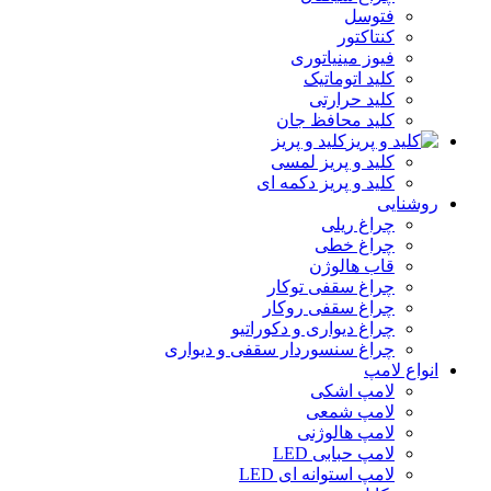
فتوسل
کنتاکتور
فیوز مینیاتوری
کلید اتوماتیک
کلید حرارتی
کلید محافظ جان
کلید و پریز
کلید و پریز لمسی
کلید و پریز دکمه‌ ای
روشنایی
چراغ ریلی
چراغ خطی
قاب هالوژن
چراغ سقفی توکار
چراغ سقفی روکار
چراغ دیواری و دکوراتیو
چراغ سنسوردار سقفی و دیواری
انواع لامپ
لامپ اشکی
لامپ شمعی
لامپ هالوژنی
لامپ حبابی LED
لامپ استوانه ای LED