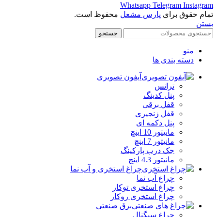
Whatsapp
Telegram
Instagram
تمام حقوق برای
پارس مشعل
محفوظ است.
بستن
جستجو
منو
دسته بندی ها
آیفون تصویری
ترانس
پنل کدینگ
قفل برقی
قفل زنجیری
پنل دکمه‌ ای
مانیتور 10 اینچ
مانیتور 7 اینچ
جک درب پارکینگ
مانیتور 4.3 اینچ
چراغ استخری و آب نما
چراغ آب نما
چراغ استخری توکار
چراغ استخری روکار
برق صنعتی
چراغ سیگنال