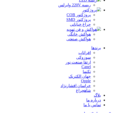
ریسه LED
ریسه 220V وایرلس
پروژکتور
پروژکتور COB
پروژکتور SMD
چراغ خیابانی
هواکش و فن تهویه
هواکش خانگی
هواکش صنعتی
برندها
افراتاب
سوزوکی
ارتقا صنعت نور
Canel
تکنما
جهان الکتریک
Opple
خراسان افشارنژاد
شاهچراغ
بلاگ
درباره ما
تماس با ما