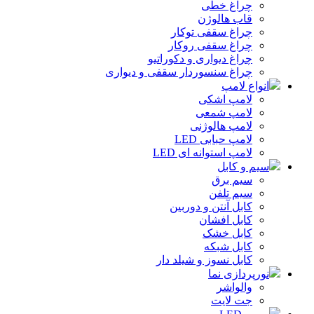
چراغ خطی
قاب هالوژن
چراغ سقفی توکار
چراغ سقفی روکار
چراغ دیواری و دکوراتیو
چراغ سنسوردار سقفی و دیواری
انواع لامپ
لامپ اشکی
لامپ شمعی
لامپ هالوژنی
لامپ حبابی LED
لامپ استوانه ای LED
سیم و کابل
سیم برق
سیم تلفن
کابل آنتن و دوربین
کابل افشان
کابل خشک
کابل شبکه
کابل نسوز و شیلد دار
نورپردازی نما
والواشر
جت لایت