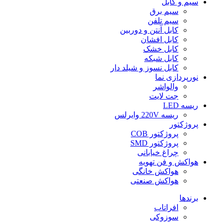
سیم و کابل
سیم برق
سیم تلفن
کابل آنتن و دوربین
کابل افشان
کابل خشک
کابل شبکه
کابل نسوز و شیلد دار
نورپردازی نما
والواشر
جت لایت
ریسه LED
ریسه 220V وایرلس
پروژکتور
پروژکتور COB
پروژکتور SMD
چراغ خیابانی
هواکش و فن تهویه
هواکش خانگی
هواکش صنعتی
برندها
افراتاب
سوزوکی