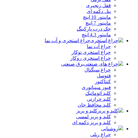
قفل زنجیری
پنل دکمه‌ ای
مانیتور 10 اینچ
مانیتور 7 اینچ
جک درب پارکینگ
مانیتور 4.3 اینچ
چراغ استخری و آب نما
چراغ آب نما
چراغ استخری توکار
چراغ استخری روکار
برق صنعتی
چراغ سیگنال
فتوسل
کنتاکتور
فیوز مینیاتوری
کلید اتوماتیک
کلید حرارتی
کلید محافظ جان
کلید و پریز
کلید و پریز لمسی
کلید و پریز دکمه‌ ای
روشنایی
چراغ ریلی