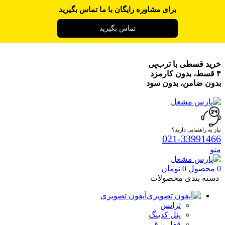
برای مشاوره رایگان با ما تماس بگیرید
تماس بگیرید
خرید قسطی با ترب‌پی
۴ قسط، بدون کارمزد
بدون ضامن، بدون سود
نیاز به راهنمایی دارید؟
021-33991466
منو
0
محصول
0
تومان
دسته بندی محصولات
آیفون تصویری
ترانس
پنل کدینگ
قفل برقی