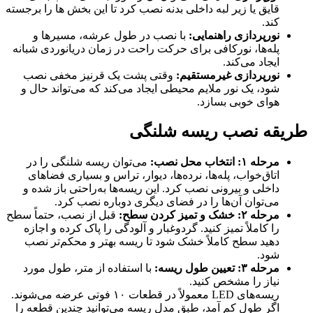
قایق یا زیر لبه داخلی بدنه نصب کرد تا این بخش ها را برجسته
کند.
نورپردازی راهنمایی:
با نصب در طول عرشه، مسیرها و
پله‌ها، نورکافی برای حرکت راحت در زمان دریانوردی شبانه
ایجاد می‌کند.
نورپردازی غیرمستقیم:
وقتی پشت یک قرنیز مخفی نصب
شود، یک نور ملایم محیطی ایجاد می‌کند که می‌تواند حال و
هوای خوبی بسازد.
طریقه نصب ریسه شلنگی
مرحله ۱: انتخاب محل نصب:
می‌توان ریسه شلنگی را در
اتاق‌خواب، پله‌ها، نرده‌ها، دیوار، تراس و بسیاری فضاهای
داخلی و بیرونی نصب کرد. این ریسه‌ها به‌راحتی باز شده و
می‌توان آن‌ها را در فضای دیگری دوباره نصب کرد.
مرحله ۲: خشک و تمیز کردن سطح:
قبل از نصب، حتماً سطح
را کاملاً تمیز کنید. گردوغبار و آلودگی را پاک کرده و اجازه
دهید سطح کاملاً خشک شود تا ریسه بهتر و محکم‌تر نصب
شود.
مرحله ۳: تعیین طول ریسه:
با استفاده از متر، طول مورد
نیاز را مشخص کنید.
ریسه‌های LED معمولاً در قطعات ۱۰ فوتی عرضه می‌شوند.
اگر طول کم آمد، طبق مدل ریسه می‌توانید چندین قطعه را