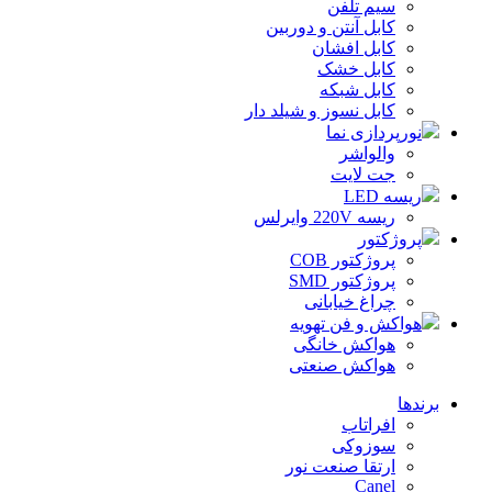
سیم تلفن
کابل آنتن و دوربین
کابل افشان
کابل خشک
کابل شبکه
کابل نسوز و شیلد دار
نورپردازی نما
والواشر
جت لایت
ریسه LED
ریسه 220V وایرلس
پروژکتور
پروژکتور COB
پروژکتور SMD
چراغ خیابانی
هواکش و فن تهویه
هواکش خانگی
هواکش صنعتی
برندها
افراتاب
سوزوکی
ارتقا صنعت نور
Canel