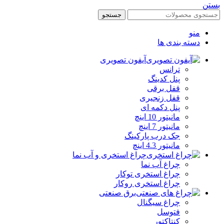
بستن
جستجو
منو
دسته بندی ها
آیفون تصویری
ترانس
پنل کدینگ
قفل برقی
قفل زنجیری
پنل دکمه‌ ای
مانیتور 10 اینچ
مانیتور 7 اینچ
جک درب پارکینگ
مانیتور 4.3 اینچ
چراغ استخری و آب نما
چراغ آب نما
چراغ استخری توکار
چراغ استخری روکار
برق صنعتی
چراغ سیگنال
فتوسل
کنتاکتور