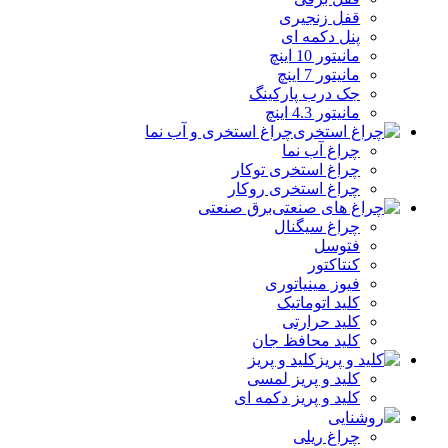
قفل زنجیری
پنل دکمه‌ ای
مانیتور 10 اینچ
مانیتور 7 اینچ
جک درب پارکینگ
مانیتور 4.3 اینچ
چراغ استخری و آب نما
چراغ آب نما
چراغ استخری توکار
چراغ استخری روکار
برق صنعتی
چراغ سیگنال
فتوسل
کنتاکتور
فیوز مینیاتوری
کلید اتوماتیک
کلید حرارتی
کلید محافظ جان
کلید و پریز
کلید و پریز لمسی
کلید و پریز دکمه‌ ای
روشنایی
چراغ ریلی