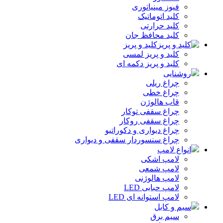
فیوز مینیاتوری
کلید اتوماتیک
کلید حرارتی
کلید محافظ جان
کلید و پریز
کلید و پریز لمسی
کلید و پریز دکمه‌ ای
روشنایی
چراغ ریلی
چراغ خطی
قاب هالوژن
چراغ سقفی توکار
چراغ سقفی روکار
چراغ دیواری و دکوراتیو
چراغ سنسوردار سقفی و دیواری
انواع لامپ
لامپ اشکی
لامپ شمعی
لامپ هالوژنی
لامپ حبابی LED
لامپ استوانه ای LED
سیم و کابل
سیم برق