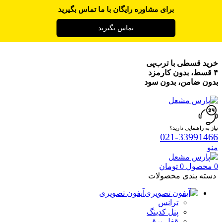
برای مشاوره رایگان با ما تماس بگیرید
تماس بگیرید
خرید قسطی با ترب‌پی
۴ قسط، بدون کارمزد
بدون ضامن، بدون سود
نیاز به راهنمایی دارید؟
021-33991466
منو
0
محصول
0
تومان
دسته بندی محصولات
آیفون تصویری
ترانس
پنل کدینگ
قفل برقی