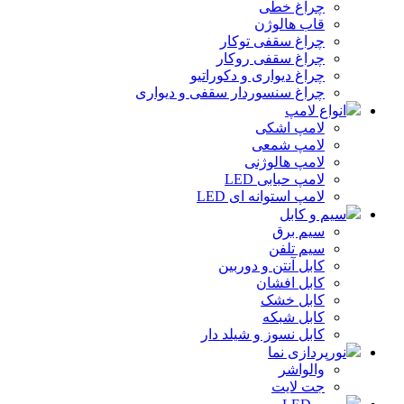
چراغ خطی
قاب هالوژن
چراغ سقفی توکار
چراغ سقفی روکار
چراغ دیواری و دکوراتیو
چراغ سنسوردار سقفی و دیواری
انواع لامپ
لامپ اشکی
لامپ شمعی
لامپ هالوژنی
لامپ حبابی LED
لامپ استوانه ای LED
سیم و کابل
سیم برق
سیم تلفن
کابل آنتن و دوربین
کابل افشان
کابل خشک
کابل شبکه
کابل نسوز و شیلد دار
نورپردازی نما
والواشر
جت لایت