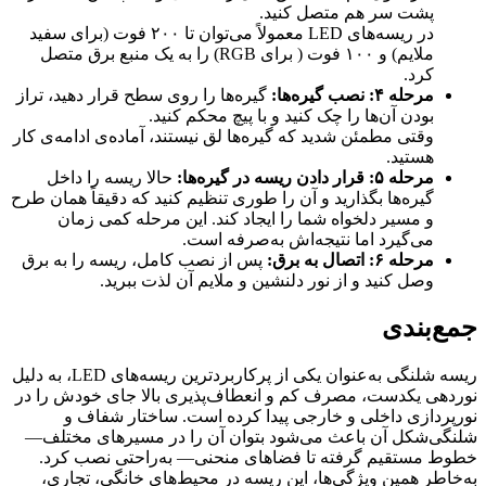
پشت سر هم متصل کنید.
در ریسه‌های LED معمولاً می‌توان تا ۲۰۰ فوت (برای سفید
ملایم) و ۱۰۰ فوت ( برای RGB) را به یک منبع برق متصل
کرد.
مرحله ۴: نصب گیره‌ها:
گیره‌ها را روی سطح قرار دهید، تراز
بودن آن‌ها را چک کنید و با پیچ محکم کنید.
وقتی مطمئن شدید که گیره‌ها لق نیستند، آماده‌ی ادامه‌ی کار
هستید.
مرحله ۵: قرار دادن ریسه در گیره‌ها:
حالا ریسه را داخل
گیره‌ها بگذارید و آن را طوری تنظیم کنید که دقیقاً همان طرح
و مسیر دلخواه شما را ایجاد کند. این مرحله کمی زمان
می‌گیرد اما نتیجه‌اش به‌صرفه است.
مرحله ۶: اتصال به برق:
پس از نصب کامل، ریسه را به برق
وصل کنید و از نور دلنشین و ملایم آن لذت ببرید.
جمع‌بندی
ریسه شلنگی به‌عنوان یکی از پرکاربردترین ریسه‌های LED، به دلیل
نوردهی یکدست، مصرف کم و انعطاف‌پذیری بالا جای خودش را در
نورپردازی داخلی و خارجی پیدا کرده است. ساختار شفاف و
شلنگی‌شکل آن باعث می‌شود بتوان آن را در مسیرهای مختلف—
خطوط مستقیم گرفته تا فضاهای منحنی— به‌راحتی نصب کرد.
به‌خاطر همین ویژگی‌ها، این ریسه در محیط‌های خانگی، تجاری،