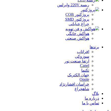
ریسه LED
ریسه 220V وایرلس
پروژکتور
پروژکتور COB
پروژکتور SMD
چراغ خیابانی
هواکش و فن تهویه
هواکش خانگی
هواکش صنعتی
برندها
افراتاب
سوزوکی
ارتقا صنعت نور
Canel
تکنما
جهان الکتریک
Opple
خراسان افشارنژاد
شاهچراغ
بلاگ
درباره ما
تماس با ما