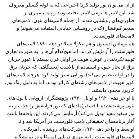
از آن می‌توان نور تولید کرد؛ اختراعی که به لوله گیسلر معروف
شد. این لامپ‌ها نوعی لامپ تخلیه بودند و پایه بسیاری از
فناوری‌های روشنایی شدند، از جمله لامپ‌های نئون، لامپ‌های
سدیم کم‌فشار (که در روشنایی خیابانی استفاده می‌شوند) و
لامپ‌های فلورسنت.
هم توماس ادیسون و هم نیکولا تسلا در دهه ۱۸۹۰ لامپ‌های
فلورسنت را آزمایش کردند، اما هیچ‌کدام آن‌ها را به صورت تجاری
تولید نکردند. در عوض، هویت در اوایل قرن بیستم با عبور جریان
برق از بخار جیوه و استفاده از بالاست (دستگاهی که جریان برق
را در لوله تنظیم می‌کند) نور آبی-سبز تولید کرد. هرچند لامپ‌های
کوپر هویت از لامپ‌های رشته‌ای کاراتر بودند، اما به دلیل رنگ نور،
کاربرد محدود داشتند.
تا اواخر دهه ۱۹۲۰ و اوایل ۱۹۳۰، پژوهشگران اروپایی با لوله‌های
نئون پوشیده‌شده با فسفر(ماده‌ای که نور فرابنفش را جذب و به
نور سفید مفید تبدیل می‌کند) آزمایش می‌کردند. این یافته‌ها باعث
آغاز برنامه‌های تحقیقاتی لامپ فلورسنت در آمریکا شد و تا
اواسط و اواخر دهه ۱۹۳۰، شرکت‌های روشنایی آمریکایی
لامپ‌های فلورسنت را به نیروی دریایی آمریکا و در نمایشگاه