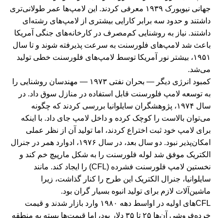
جهانی نیویورک ۱۹۳۹ معرفی کردند. این لامپ‌ها عمر طولانی‌تری
داشتند و حدود سه برابر کارایی بیشتری از لامپ‌های رشته‌ای
داشتند. نیاز به روشنایی کم‌مصرف در کارخانه‌های جنگی آمریکا
باعث شد لامپ‌های فلورسنت به سرعت پذیرفته شوند و تا سال
۱۹۵۱، بیشتر نور آمریکا توسط لامپ‌های فلورسنت خطی تولید
می‌شد.
کمبود انرژی دیگر — بحران نفتی ۱۹۷۳ — مهندسان روشنایی را
به توسعه لامپ فلورسنت قابل استفاده در منازل سوق داد. در
سال ۱۹۷۴، پژوهشگران سایلوانیا بررسی کردند که چگونه
می‌توان بالاست را کوچک کرده و داخل لامپ جای داد. با اینکه
برای لامپ خود ثبت اختراع کردند، اما تولید آن از نظر عملی
امکان‌پذیر نبود. دو سال بعد، در سال ۱۹۷۶، ادوارد همر در جنرال
الکتریک موفق شد لوله فلورسنت را به شکل مارپیچ خم کند و
نخستین لامپ فلورسنت فشرده (CFL) را ایجاد کند. مانند
سایلوانیا، جنرال الکتریک این طرح را کنار گذاشت، زیرا
ماشین‌آلات لازم برای تولید انبوه بسیار گران بود.
CFLهای اولیه در اواسط دهه ۱۹۸۰ وارد بازار شدند و قیمت
خرده‌فروشی آن‌ها ۲۵ تا ۳۵ دلار بود، اما قیمت‌ها بسته به منطقه