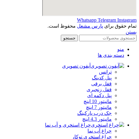
Whatsapp
Telegram
Instagram
تمام حقوق برای
پارس مشعل
محفوظ است.
بستن
جستجو
منو
دسته بندی ها
آیفون تصویری
ترانس
پنل کدینگ
قفل برقی
قفل زنجیری
پنل دکمه‌ ای
مانیتور 10 اینچ
مانیتور 7 اینچ
جک درب پارکینگ
مانیتور 4.3 اینچ
چراغ استخری و آب نما
چراغ آب نما
چراغ استخری توکار