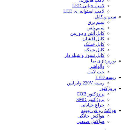
لامپ هالوژنی
لامپ حبابی LED
لامپ استوانه ای LED
سیم و کابل
سیم برق
سیم تلفن
کابل آنتن و دوربین
کابل افشان
کابل خشک
کابل شبکه
کابل نسوز و شیلد دار
نورپردازی نما
والواشر
جت لایت
ریسه LED
ریسه 220V وایرلس
پروژکتور
پروژکتور COB
پروژکتور SMD
چراغ خیابانی
هواکش و فن تهویه
هواکش خانگی
هواکش صنعتی