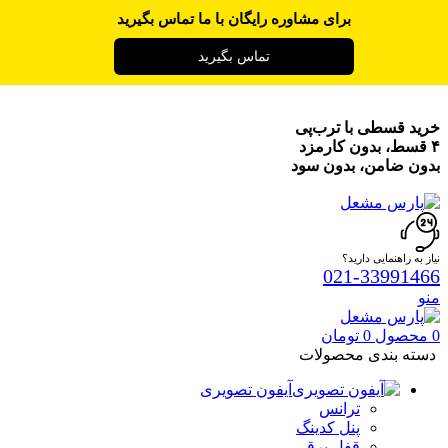
برای مشاوره رایگان با ما تماس بگیرید
تماس بگیرید
خرید قسطی با ترب‌پی
۴ قسط، بدون کارمزد
بدون ضامن، بدون سود
نیاز به راهنمایی دارید؟
021-33991466
منو
0
محصول
0
تومان
دسته بندی محصولات
آیفون تصویری
ترانس
پنل کدینگ
قفل برقی