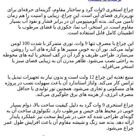
چراغ استخری 9وات گرد و ساختار مقاوم، گزینه‌ای حرفه‌ای برای
نورپردازی فضای آبی است. این چراغ، زیبایی و امنیت را هم‌ زمان
تأمین می‌کند. بدنه آلومینیومی آن در برابر فشار و نفوذ آب بسیار
مقاوم است. در استخر، آب نما، جکوزی یا فضای مرطوب با
اطمینان کامل قابل استفاده است.
این چراغ با مصرف تنها 9 وات، نوری متمرکز با شدت 100 لومن
تولید می‌کند. نور آن به خوبی مسیر ها و کناره‌ های آب را روشن
می‌سازد. طراحی ظریف و گرد آن در کف استخر یا لبه‌ های محوطه
به راحتی نصب می‌شود. ظاهر مدرن آن به زیبایی فضای سبز یا
استخر می‌افزاید.
منبع تغذیه این چراغ 12 ولت است و بدون نیاز به تجهیزات تبدیل یا
ترانس کار می‌کند. ولتاژ استاندارد آن باعث سهولت نصب در پروژه‌
های مسکونی و تجاری می‌شود. همچنین نور تولیدی با حداقل
مصرف انرژی، از هزینه‌ های برق جلوگیری می‌کند.
چراغ استخری 9 وات گرد به دلیل کیفیت ساخت بالا، دوام بسیار
خوبی در محیط‌ های خیس و مرطوب دارد. تکنولوژی ساخت آن به
گونه‌ای طراحی شده که حتی در شرایط سخت نیز عملکرد پایدار
ارائه دهد. بدنه ضد زنگ و شیشه مقاوم آن باعث افزایش طول عمر
چراغ می‌شود.