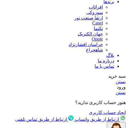
برندها
افراتاب
سوزوکی
ارتقا صنعت نور
Canel
تکنما
جهان الکتریک
Opple
خراسان افشارنژاد
شاهچراغ
بلاگ
درباره ما
تماس با ما
سبد خرید
بستن
ورود
بستن
هنوز حساب کاربری ندارید؟
ایجاد حساب کاربری
ارتباط از طریق واتساپ
ارتباط از طریق تماس تلفنی