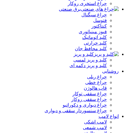
چراغ استخری روکار
برق صنعتی
چراغ سیگنال
فتوسل
کنتاکتور
فیوز مینیاتوری
کلید اتوماتیک
کلید حرارتی
کلید محافظ جان
کلید و پریز
کلید و پریز لمسی
کلید و پریز دکمه‌ ای
روشنایی
چراغ ریلی
چراغ خطی
قاب هالوژن
چراغ سقفی توکار
چراغ سقفی روکار
چراغ دیواری و دکوراتیو
چراغ سنسوردار سقفی و دیواری
انواع لامپ
لامپ اشکی
لامپ شمعی