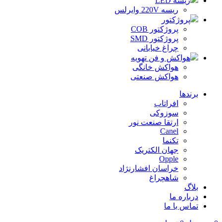
ریسه LED
ریسه 220V وایرلس
پروژکتور
پروژکتور COB
پروژکتور SMD
چراغ خیابانی
هواکش و فن تهویه
هواکش خانگی
هواکش صنعتی
برندها
افراتاب
سوزوکی
ارتقا صنعت نور
Canel
تکنما
جهان الکتریک
Opple
خراسان افشارنژاد
شاهچراغ
بلاگ
درباره ما
تماس با ما