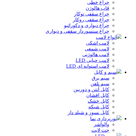
چراغ خطی
قاب هالوژن
چراغ سقفی توکار
چراغ سقفی روکار
چراغ دیواری و دکوراتیو
چراغ سنسوردار سقفی و دیواری
انواع لامپ
لامپ اشکی
لامپ شمعی
لامپ هالوژنی
لامپ حبابی LED
لامپ استوانه ای LED
سیم و کابل
سیم برق
سیم تلفن
کابل آنتن و دوربین
کابل افشان
کابل خشک
کابل شبکه
کابل نسوز و شیلد دار
نورپردازی نما
والواشر
جت لایت