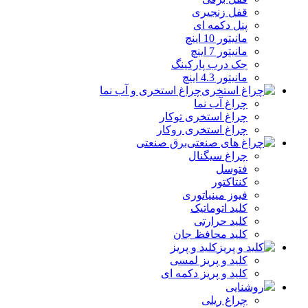
قفل زنجیری
پنل دکمه‌ ای
مانیتور 10 اینچ
مانیتور 7 اینچ
جک درب پارکینگ
مانیتور 4.3 اینچ
چراغ استخری و آب نما
چراغ آب نما
چراغ استخری توکار
چراغ استخری روکار
برق صنعتی
چراغ سیگنال
فتوسل
کنتاکتور
فیوز مینیاتوری
کلید اتوماتیک
کلید حرارتی
کلید محافظ جان
کلید و پریز
کلید و پریز لمسی
کلید و پریز دکمه‌ ای
روشنایی
چراغ ریلی